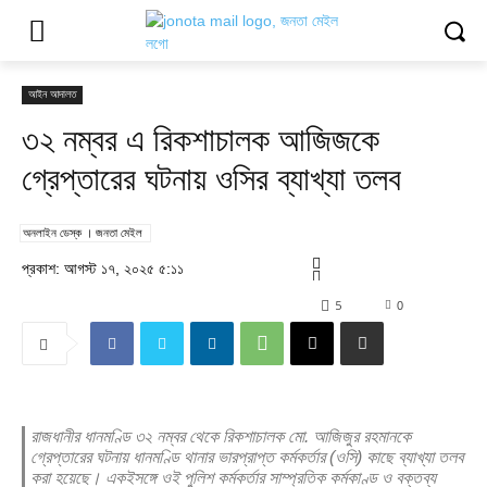
আইন আদালত
৩২ নম্বর এ রিকশাচালক আজিজকে
গ্রেপ্তারের ঘটনায় ওসির ব্যাখ্যা তলব
অনলাইন ডেস্ক । জনতা মেইল
প্রকাশ: আগস্ট ১৭, ২০২৫ ৫:১১
5
0
রাজধানীর ধানমণ্ডি ৩২ নম্বর থেকে রিকশাচালক মো. আজিজুর রহমানকে
গ্রেপ্তারের ঘটনায় ধানমণ্ডি থানার ভারপ্রাপ্ত কর্মকর্তার (ওসি) কাছে ব্যাখ্যা তলব
করা হয়েছে। একইসঙ্গে ওই পুলিশ কর্মকর্তার সাম্প্রতিক কর্মকাণ্ড ও বক্তব্য