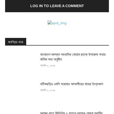
LOG IN TO LEAVE A COMMENT
জনপ্রিয় খবর
বাংলাদেশ মফস্বল সাংবাদিক ফোরাম ছাতক উপজেলা শাখার
মাসিক সভা অনুষ্ঠিত
আগস্ট ৮, ২০২৬
ফটিকছড়ির এমপি সরোয়ার আলমগীরের মায়ের ইন্তেকাল
আগস্ট ৮, ২০২৬
স্বাস্থ্য খাতে জিডিপির ৫ শতাংশ বরাদ্দের ঘোষণা স্থানীয়