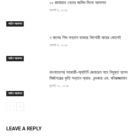
১০ জামায়াত নেতার জামিন দিলো আদালত
আগস্ট ৪, ২০২৬
আইন আদালত
৭ মাসের শিশু সন্তান থাকছে কিশোরী মায়ের কোলেই
আগস্ট ৪, ২০২৬
আইন আদালত
বাংলাদেশের সহকারী-অ্যাটর্নি জেনারেল পদে নিযুক্ত হলেন
মির্জাগঞ্জের কৃতি সন্তান অ্যাড. খন্দকার এম. মনিরুজ্জামান
জুলাই ৩১, ২০২৬
আইন আদালত
LEAVE A REPLY