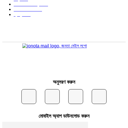
অর্থনীতি ও বাণিজ্য
346
আইন আদালত
297
স্বাস্থ্য
296
অনুসরণ করুন
মোবাইল অ্যাপ ডাউনলোড করুন