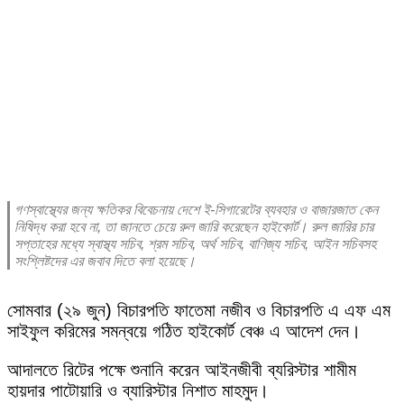
গণস্বাস্থ্যের জন্য ক্ষতিকর বিবেচনায় দেশে ই-সিগারেটের ব্যবহার ও বাজারজাত কেন
নিষিদ্ধ করা হবে না, তা জানতে চেয়ে রুল জারি করেছেন হাইকোর্ট। রুল জারির চার
সপ্তাহের মধ্যে স্বাস্থ্য সচিব, শ্রম সচিব, অর্থ সচিব, বাণিজ্য সচিব, আইন সচিবসহ
সংশ্লিষ্টদের এর জবাব দিতে বলা হয়েছে।
সোমবার (২৯ জুন) বিচারপতি ফাতেমা নজীব ও বিচারপতি এ এফ এম
সাইফুল করিমের সমন্বয়ে গঠিত হাইকোর্ট বেঞ্চ এ আদেশ দেন।
আদালতে রিটের পক্ষে শুনানি করেন আইনজীবী ব্যরিস্টার শামীম
হায়দার পাটোয়ারি ও ব্যারিস্টার নিশাত মাহমুদ।