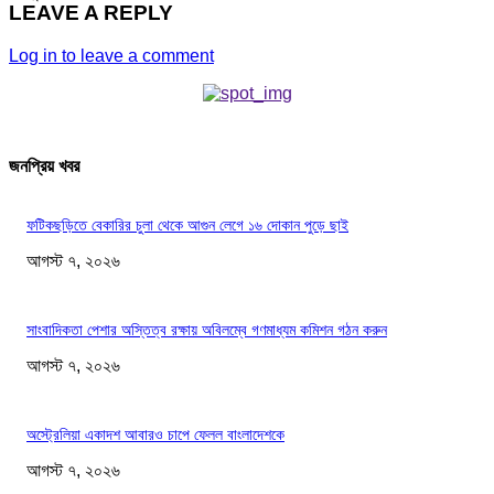
LEAVE A REPLY
Log in to leave a comment
জনপ্রিয় খবর
ফটিকছড়িতে বেকারির চুলা থেকে আগুন লেগে ১৬ দোকান পুড়ে ছাই
আগস্ট ৭, ২০২৬
সাংবাদিকতা পেশার অস্তিত্ব রক্ষায় অবিলম্বে গণমাধ্যম কমিশন গঠন করুন
আগস্ট ৭, ২০২৬
অস্ট্রেলিয়া একাদশ আবারও চাপে ফেলল বাংলাদেশকে
আগস্ট ৭, ২০২৬