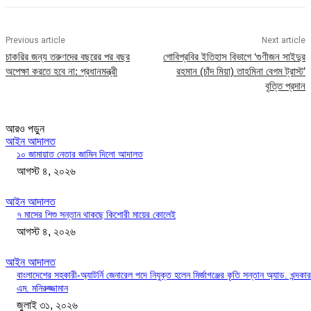
Previous article
Next article
চাকরির জন্য তরুণদের বছরের পর বছর
গোবিপ্রবির ইতিহাস বিভাগে ‘গুণীজন সাইদুর
অপেক্ষা করতে হবে না: প্রধানমন্ত্রী
রহমান (চাঁদ মিয়া) তাহমিনা বেগম ট্রাস্ট’
বৃত্তি প্রদান
আরও পড়ুন
আইন আদালত
১০ জামায়াত নেতার জামিন দিলো আদালত
আগস্ট ৪, ২০২৬
আইন আদালত
৭ মাসের শিশু সন্তান থাকছে কিশোরী মায়ের কোলেই
আগস্ট ৪, ২০২৬
আইন আদালত
বাংলাদেশের সহকারী-অ্যাটর্নি জেনারেল পদে নিযুক্ত হলেন মির্জাগঞ্জের কৃতি সন্তান অ্যাড. খন্দকার
এম. মনিরুজ্জামান
জুলাই ৩১, ২০২৬