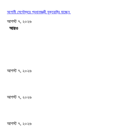
আগামী সেপ্টেম্বরে প্রধানমন্ত্রী যুক্তরাষ্ট্র যাচ্ছেন
আগস্ট ৭, ২০২৬
Load more
সম্পাদকের পছন্দ
ফটিকছড়িতে বেকারির চুলা থেকে আগুন লেগে ১৬ দোকান পুড়ে ছাই
আগস্ট ৭, ২০২৬
সাংবাদিকতা পেশার অস্তিত্ব রক্ষায় অবিলম্বে গণমাধ্যম কমিশন গঠন করুন
আগস্ট ৭, ২০২৬
অস্ট্রেলিয়া একাদশ আবারও চাপে ফেলল বাংলাদেশকে
আগস্ট ৭, ২০২৬