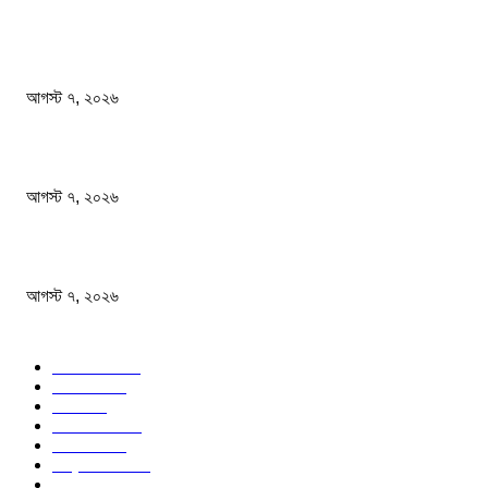
জনপ্রিয় খবর
ফটিকছড়িতে বেকারির চুলা থেকে আগুন লেগে ১৬ দোকান পুড়ে ছাই
আগস্ট ৭, ২০২৬
সাংবাদিকতা পেশার অস্তিত্ব রক্ষায় অবিলম্বে গণমাধ্যম কমিশন গঠন করুন
আগস্ট ৭, ২০২৬
অস্ট্রেলিয়া একাদশ আবারও চাপে ফেলল বাংলাদেশকে
আগস্ট ৭, ২০২৬
জনপ্রিয় বিষয়
বাংলাদেশ
1568
জাতীয়
1173
খেলা
713
জেলার খবর
676
রাজনীতি
646
আন্তর্জাতিক
489
বিশ্ব
402