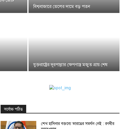
মরিক জোট
বিশ্ববাজারে তেলের দামে বড় পতন
যুক্তরাষ্ট্রের দূরপাল্লার ক্ষেপণাস্ত্র মজুত প্রায় শেষ
সর্বোচ্চ পঠিত
শেখ হাসিনার বক্তব্যে ভারতের সমর্থন নেই : রণধীর