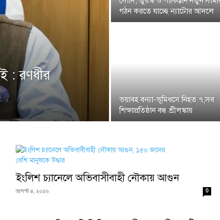
সৌদি, তুরস্ক ও পাকিস্তান নতুন সা
গঠন করতে যাচ্ছে ন্যাটোর আদলে
েই : রণধীর
ভয়াবহ বন্যা-ভূমিধসে নিহত ৭,সব
শিক্ষাপ্রতিষ্ঠান বন্ধ শ্রীলঙ্কায়
ইংলিশ চ্যানেলে অভিবাসীবাহী নৌকায় আগুন
0
আগস্ট ৪, ২০২৬