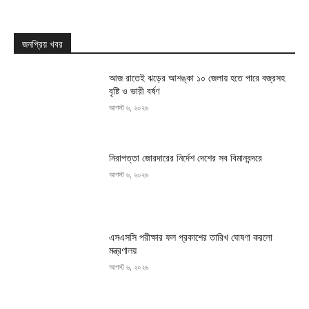
জনপ্রিয় খবর
আজ রাতেই ঝড়ের আশঙ্কা ১০ জেলায় হতে পারে বজ্রসহ
বৃষ্টি ও ভারী বর্ষণ
আগস্ট ৬, ২০২৬
নিরাপত্তা জোরদারের নির্দেশ দেশের সব বিমানবন্দরে
আগস্ট ৬, ২০২৬
এসএসসি পরীক্ষার ফল প্রকাশের তারিখ ঘোষণা করলো
মন্ত্রণালয়
আগস্ট ৬, ২০২৬