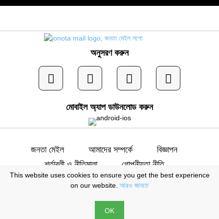
অনুসরণ করুন
মোবাইল অ্যাপ ডাউনলোড করুন
জনতা মেইল
আমাদের সম্পর্কে
বিজ্ঞাপন
শর্তাবলী ও নীতিমালা
গোপনীয়তা নীতি
This website uses cookies to ensure you get the best experience
যোগাযোগ
on our website.
আরও জানতে
স্বত্ব © জনতা মেইল | সম্পাদক: মো. ইব্রাহীম খলিল |
OK
প্রকাশক: মো. জাকির হোসেন