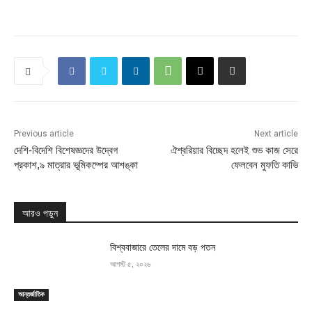
Previous article
Next article
দেশি-বিদেশি বিশেষজ্ঞদের উদ্বেগ
ঐশ্বরিয়ার বিচ্ছেদ হলেই শুভ কাজ সেরে
প্রকাশ,৯ মাত্রার ভূমিকম্পের আশঙ্কা
ফেলবেন মুফতি কাভি
আরও পড়ুন
বিশ্ববাজারে তেলের দামে বড় পতন
আগস্ট ৫, ২০২৬
আন্তর্জাতিক