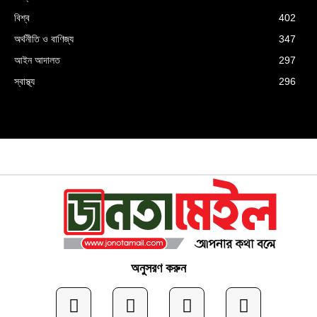
বিশ্ব
402
অর্থনীতি ও বাণিজ্য
347
আইন আদালত
297
স্বাস্থ্য
296
অনুসরণ করুন