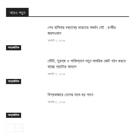
আরও পড়ুন
শেখ হাসিনার বক্তব্যে ভারতের সমর্থন নেই : রণধীর
জয়সওয়াল
আগস্ট ৭, ২০২৬
আন্তর্জাতিক
সৌদি, তুরস্ক ও পাকিস্তান নতুন সামরিক জোট গঠন করতে
যাচ্ছে ন্যাটোর আদলে
আগস্ট ৭, ২০২৬
আন্তর্জাতিক
বিশ্ববাজারে তেলের দামে বড় পতন
আগস্ট ৫, ২০২৬
আন্তর্জাতিক