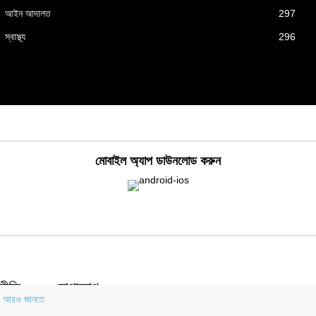
আইন আদালত
297
স্বাস্থ্য
296
মোবাইল অ্যাপ ডাউনলোড করুন
নীতি
যোগাযোগ
.
আরও জানতে