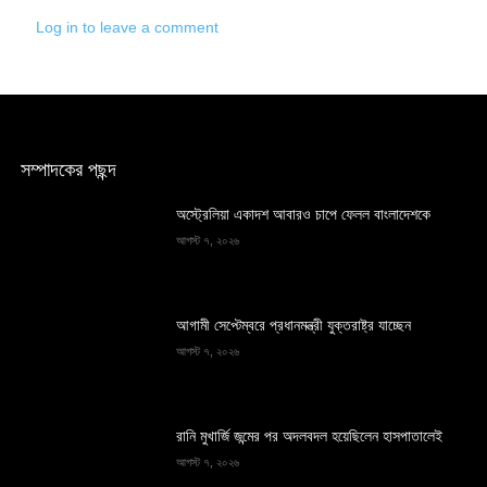
Log in to leave a comment
সম্পাদকের পছন্দ
অস্ট্রেলিয়া একাদশ আবারও চাপে ফেলল বাংলাদেশকে
আগস্ট ৭, ২০২৬
আগামী সেপ্টেম্বরে প্রধানমন্ত্রী যুক্তরাষ্ট্র যাচ্ছেন
আগস্ট ৭, ২০২৬
রানি মুখার্জি জন্মের পর অদলবদল হয়েছিলেন হাসপাতালেই
আগস্ট ৭, ২০২৬