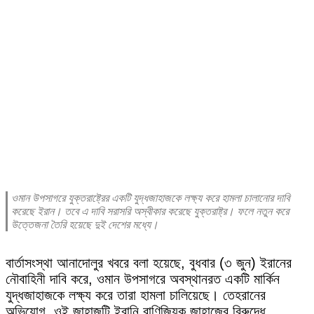
ওমান উপসাগরে যুক্তরাষ্ট্রের একটি যুদ্ধজাহাজকে লক্ষ্য করে হামলা চালানোর দাবি
করেছে ইরান। তবে এ দাবি সরাসরি অস্বীকার করেছে যুক্তরাষ্ট্র। ফলে নতুন করে
উত্তেজনা তৈরি হয়েছে দুই দেশের মধ্যে।
বার্তাসংস্থা আনাদোলুর খবরে বলা হয়েছে, বুধবার (৩ জুন) ইরানের
নৌবাহিনী দাবি করে, ওমান উপসাগরে অবস্থানরত একটি মার্কিন
যুদ্ধজাহাজকে লক্ষ্য করে তারা হামলা চালিয়েছে। তেহরানের
অভিযোগ, ওই জাহাজটি ইরানি বাণিজ্যিক জাহাজের বিরুদ্ধে