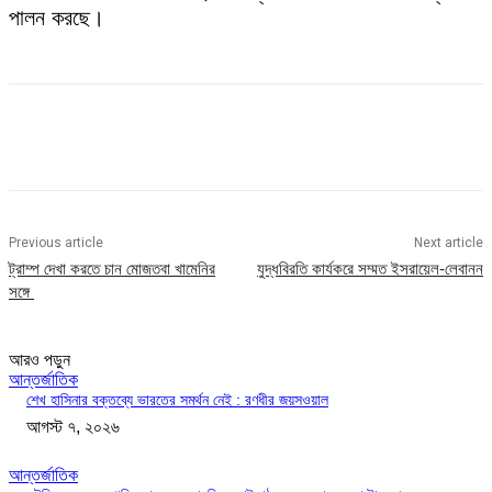
পালন করছে।
Previous article
Next article
ট্রাম্প দেখা করতে চান মোজতবা খামেনির
যুদ্ধবিরতি কার্যকরে সম্মত ইসরায়েল-লেবানন
সঙ্গে
আরও পড়ুন
আন্তর্জাতিক
শেখ হাসিনার বক্তব্যে ভারতের সমর্থন নেই : রণধীর জয়সওয়াল
আগস্ট ৭, ২০২৬
আন্তর্জাতিক