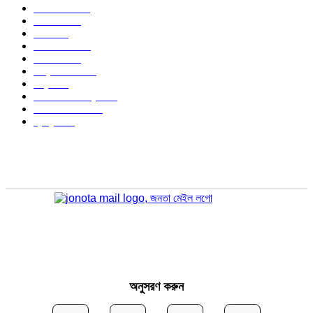
বাংলাদেশ
1568
জাতীয়
1174
খেলা
714
জেলার খবর
678
রাজনীতি
646
আন্তর্জাতিক
490
বিশ্ব
402
অর্থনীতি ও বাণিজ্য
347
আইন আদালত
297
স্বাস্থ্য
296
অনুসরণ করুন