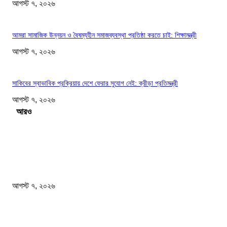
আগস্ট ৭, ২০২৬
আমরা সামাজিক উন্নয়ন ও বৈষম্যহীন সমাজব্যবস্থা প্রতিষ্ঠা করতে চাই: শিক্ষামন্ত্রী
আগস্ট ৭, ২০২৬
সাকিবের স্বাভাবিক প্রক্রিয়ায় দেশে ফেরার সুযোগ নেই: ক্রীড়া প্রতিমন্ত্রী
আগস্ট ৭, ২০২৬
Load more
সম্পাদকের পছন্দ
শেখ হাসিনার বক্তব্যে ভারতের সমর্থন নেই : রণধীর জয়সওয়াল
আগস্ট ৭, ২০২৬
প্রাইভেট কারের ধাক্কায় স্বামী-স্ত্রী নিহত