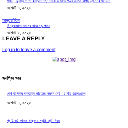
সৌদি, তুরস্ক ও পাকিস্তান নতুন সামরিক জোট গঠন করতে যাচ্ছে ন্যাটোর আদলে
আগস্ট ৭, ২০২৬
আন্তর্জাতিক
বিশ্ববাজারে তেলের দামে বড় পতন
আগস্ট ৫, ২০২৬
LEAVE A REPLY
Log in to leave a comment
জনপ্রিয় খবর
শেখ হাসিনার বক্তব্যে ভারতের সমর্থন নেই : রণধীর জয়সওয়াল
আগস্ট ৭, ২০২৬
প্রাইভেট কারের ধাক্কায় স্বামী-স্ত্রী নিহত