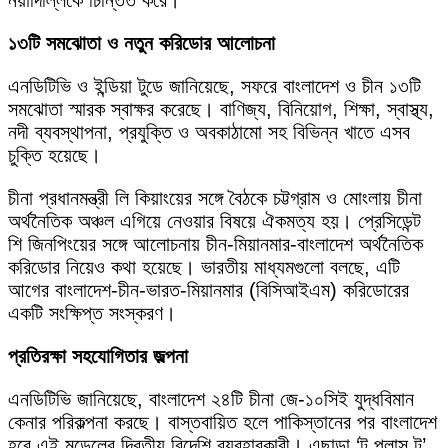
নয়াদিল্লিকে চিন্তিত করে।
১৩টি সমঝোতা ও নতুন করিডোর আলোচনা
এনডিটিভি ও ইন্ডিয়া টুডে জানিয়েছে, সফরে বাংলাদেশ ও চীন ১৩টি
সমঝোতা স্মারক স্বাক্ষর করেছে। বাণিজ্য, বিনিয়োগ, শিক্ষা, স্বাস্থ্য,
নদী ব্যবস্থাপনা, প্রযুক্তি ও অবকাঠামো সহ বিভিন্ন খাতে এসব
চুক্তি হয়েছে।
চীনা প্রধানমন্ত্রী লি কিয়াংয়ের সঙ্গে বৈঠকে চট্টগ্রাম ও মোংলায় চীনা
অর্থনৈতিক অঞ্চল এগিয়ে নেওয়ার বিষয়ে ঐকমত্য হয়। প্রেসিডেন্ট
শি জিনপিংয়ের সঙ্গে আলোচনায় চীন-মিয়ানমার-বাংলাদেশ অর্থনৈতিক
করিডোর নিয়েও কথা হয়েছে। ভারতীয় মাধ্যমগুলো বলছে, এটি
আগের বাংলাদেশ-চীন-ভারত-মিয়ানমার (বিসিআইএম) করিডোরের
একটি সংক্ষিপ্ত সংস্করণ।
প্রতিরক্ষা সহযোগিতার জল্পনা
এনডিটিভি জানিয়েছে, বাংলাদেশ ২৪টি চীনা জে-১০সিই যুদ্ধবিমান
কেনার পরিকল্পনা করছে। বাস্তবায়িত হলে পাকিস্তানের পর বাংলাদেশ
হবে এই মডেলের দ্বিতীয় বিদেশি ব্যবহারকারী। এছাড়া ‘টু প্লাস টু’