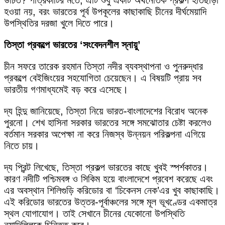
উচিত? পত্রিকাটির মতে, এটি শুধু একটি অর্থনৈতিক প্রকল্প হাতছাড়া
হওয়া নয়, বরং ভারতের পূর্ব উপকূলের কাছাকাছি চীনের দীর্ঘমেয়াদি
উপস্থিতির দরজা খুলে দিতে পারে।
তিস্তা প্রকল্পে ভারতের ‘সংবেদনশীল স্নায়ু’
চীন সফরে তারেক রহমান তিস্তা নদীর ব্যবস্থাপনা ও পুনরুদ্ধার
প্রকল্পে বেইজিংয়ের সহযোগিতা চেয়েছেন। এ বিষয়টি প্রায় সব
ভারতীয় গণমাধ্যমেই বড় করে এসেছে।
দ্য হিন্দু জানিয়েছে, তিস্তা নিয়ে ভারত-বাংলাদেশের বিরোধ অনেক
পুরনো। শেখ হাসিনা সরকার ভারতের সঙ্গে সমঝোতার চেষ্টা করলেও
বর্তমান সরকার অপেক্ষা না করে নিজস্ব উন্নয়ন পরিকল্পনা এগিয়ে
নিতে চায়।
দ্য প্রিন্ট লিখেছে, তিস্তা প্রকল্প ভারতের কাছে খুবই স্পর্শকাতর।
কারণ নদীটি পশ্চিমবঙ্গ ও সিকিম হয়ে বাংলাদেশে প্রবেশ করেছে এবং
এর অবস্থান শিলিগুড়ি করিডোর বা ‘চিকেনস নেক’এর খুব কাছাকাছি।
এই করিডোর ভারতের উত্তর-পূর্বাঞ্চলের সঙ্গে মূল ভূখণ্ডের একমাত্র
স্থল যোগাযোগ। তাই সেখানে চীনের যেকোনো উপস্থিতি