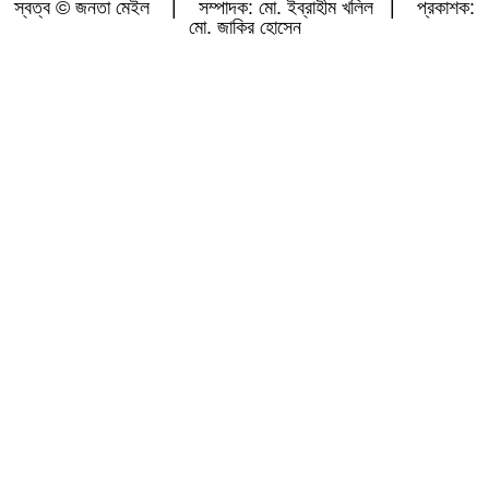
স্বত্ব © জনতা মেইল | সম্পাদক: মো. ইব্রাহীম খলিল | প্রকাশক:
মো. জাকির হোসেন