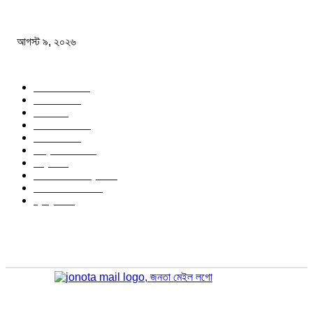
বিএসএফ গুলি করে মারল আরও এক বাংলাদেশিকে
আগস্ট ৯, ২০২৬
জনপ্রিয় বিষয়
বাংলাদেশ
1568
জাতীয়
1179
খেলা
715
জেলার খবর
682
রাজনীতি
646
আন্তর্জাতিক
490
বিশ্ব
402
অর্থনীতি ও বাণিজ্য
347
আইন আদালত
297
স্বাস্থ্য
296