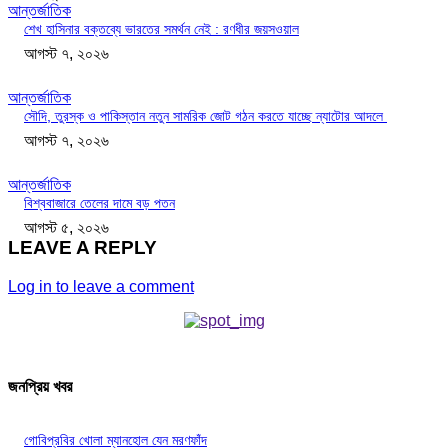
আন্তর্জাতিক
শেখ হাসিনার বক্তব্যে ভারতের সমর্থন নেই : রণধীর জয়সওয়াল
আগস্ট ৭, ২০২৬
আন্তর্জাতিক
সৌদি, তুরস্ক ও পাকিস্তান নতুন সামরিক জোট গঠন করতে যাচ্ছে ন্যাটোর আদলে
আগস্ট ৭, ২০২৬
আন্তর্জাতিক
বিশ্ববাজারে তেলের দামে বড় পতন
আগস্ট ৫, ২০২৬
LEAVE A REPLY
Log in to leave a comment
জনপ্রিয় খবর
গোবিপ্রবির খোলা ম্যানহোল যেন মরণফাঁদ