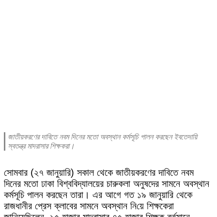
জাতীয়করণের দাবিতে নবম দিনের মতো অবস্থান কর্মসূচি পালন করছেন ইবতেদায়ি
স্বতন্ত্র মাদরাসার শিক্ষকরা।
সোমবার (২৭ জানুয়ারি) সকাল থেকে জাতীয়করণের দাবিতে নবম
দিনের মতো ঢাকা বিশ্ববিদ্যালয়ের চারুকলা অনুষদের সামনে অবস্থান
কর্মসূচি পালন করছেন তারা। এর আগে গত ১৯ জানুয়ারি থেকে
রাজধানীর প্রেস ক্লাবের সামনে অবস্থান নি‌য়ে শিক্ষকেরা