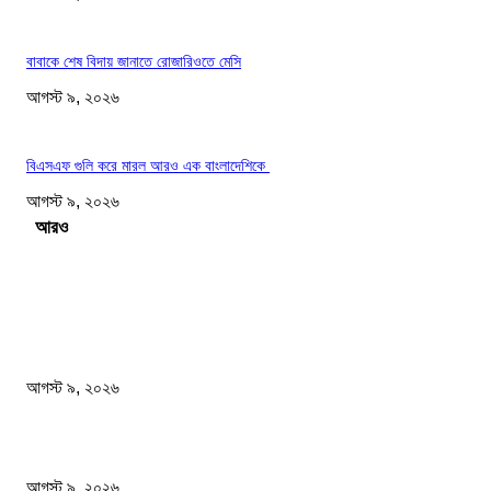
বাবাকে শেষ বিদায় জানাতে রোজারিওতে মেসি
আগস্ট ৯, ২০২৬
বিএসএফ গুলি করে মারল আরও এক বাংলাদেশিকে
আগস্ট ৯, ২০২৬
Load more
সম্পাদকের পছন্দ
ফটিকছড়িতে প্রধানমন্ত্রী তারেক রহমানের কাঙ্খিত সফরঃ হেফাজত আমীরের সাথে একান্ত বৈঠক
আগস্ট ৯, ২০২৬
গোবিপ্রবির খোলা ম্যানহোল যেন মরণফাঁদ
আগস্ট ৯, ২০২৬