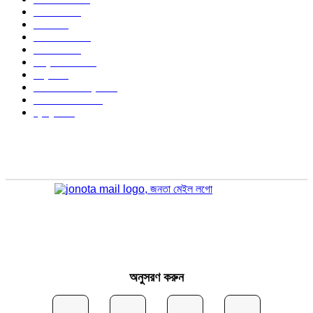
জাতীয়
1179
খেলা
715
জেলার খবর
683
রাজনীতি
646
আন্তর্জাতিক
490
বিশ্ব
402
অর্থনীতি ও বাণিজ্য
347
আইন আদালত
297
স্বাস্থ্য
296
অনুসরণ করুন