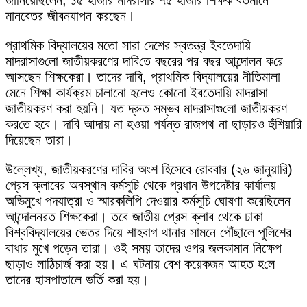
জানিয়েছিলেন, ১৫ হাজার মাদরাসার ৭৫ হাজার শিক্ষক বর্তমানে
মানবেতর জীবনযাপন করছেন।
প্রাথমিক বিদ্যালয়ের মতো সারা দেশের স্বতন্ত্র ইবতেদায়ি
মাদরাসাগু‌লো জাতীয়করণের দাবি‌তে বছরের পর বছর আন্দোলন ক‌রে
আসছেন শিক্ষকেরা। তাদের দাবি, প্রাথমিক বিদ্যালয়ের নীতিমালা
মেনে শিক্ষা কার্যক্রম চালানো হলেও কোনো ইবতেদায়ি মাদরাসা
জাতীয়করণ করা হয়নি। যত দ্রুত সম্ভব মাদরাসাগু‌লো জাতীয়করণ
কর‌তে হবে। দাবি আদায় না হওয়া পর্যন্ত রাজপথ না ছাড়ারও হুঁশিয়ারি
দিয়েছেন তারা।
উল্লেখ্য, জাতীয়করণের দাবির অংশ হিসেবে রোববার (২৬ জানুয়ারি)
‌প্রেস ক্লাবের অবস্থান কর্মসূচি থেকে প্রধান উপদেষ্টার কার্যালয়
অভিমুখে পদযাত্রা ও স্মারকলিপি দেওয়ার কর্মসূচি ঘোষণা করেছিলেন
আন্দোলনরত শিক্ষকেরা। তবে জাতীয় প্রেস ক্লাব থেকে ঢাকা
বিশ্ববিদ্যালয়ের ভেতর দিয়ে শাহবাগ থানার সামনে পৌঁছালে পুলিশের
বাধার মুখে পড়েন তারা। ওই সময় তাদের ওপর জলকামান নিক্ষেপ
ছাড়াও লাঠিচার্জ করা হয়। এ ঘটনায় বেশ কয়েকজন আহত হ‌লে
তাদের হাসপাতালে ভর্তি করা হয়।