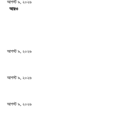
আগস্ট ৯, ২০২৬
Load more
সম্পাদকের পছন্দ
২৪ ঘণ্টায় ডিএমপির বিশেষ অভিযানে গ্রেপ্তার ৫০৪ জন
আগস্ট ৯, ২০২৬
বিএনপি রাষ্ট্রপতি নির্বাচনে দুটি মনোনয়নপত্র নিয়েছে
আগস্ট ৯, ২০২৬
রাষ্ট্রপতি নির্বাচনে কর্নেল (অব.) অলি আহমেদ হচ্ছেন ১১ দলীয় জোটের প্রার্থী
আগস্ট ৯, ২০২৬
জনপ্রিয় খবর
২৪ ঘণ্টায় ডিএমপির বিশেষ অভিযানে গ্রেপ্তার ৫০৪ জন