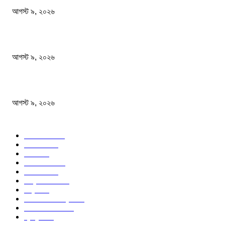
আগস্ট ৯, ২০২৬
বিএনপি রাষ্ট্রপতি নির্বাচনে দুটি মনোনয়নপত্র নিয়েছে
আগস্ট ৯, ২০২৬
রাষ্ট্রপতি নির্বাচনে কর্নেল (অব.) অলি আহমেদ হচ্ছেন ১১ দলীয় জোটের প্রার্থী
আগস্ট ৯, ২০২৬
জনপ্রিয় বিষয়
বাংলাদেশ
1568
জাতীয়
1179
খেলা
714
জেলার খবর
680
রাজনীতি
646
আন্তর্জাতিক
490
বিশ্ব
402
অর্থনীতি ও বাণিজ্য
347
আইন আদালত
297
স্বাস্থ্য
296