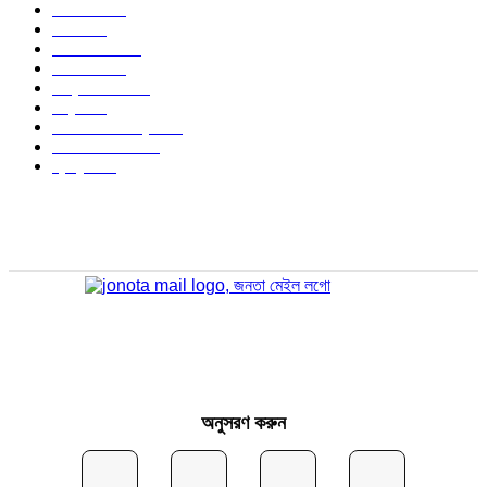
জাতীয়
1167
খেলা
711
জেলার খবর
671
রাজনীতি
645
আন্তর্জাতিক
488
বিশ্ব
402
অর্থনীতি ও বাণিজ্য
346
আইন আদালত
297
স্বাস্থ্য
295
অনুসরণ করুন