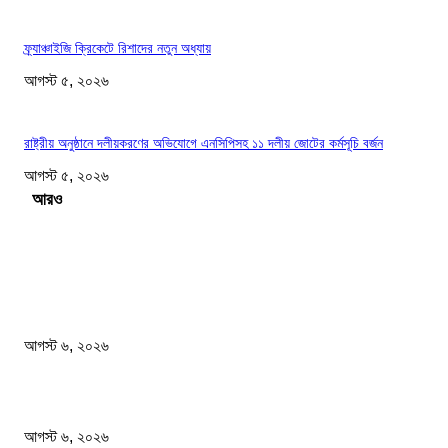
ফ্র্যাঞ্চাইজি ক্রিকেটে রিশাদের নতুন অধ্যায়
আগস্ট ৫, ২০২৬
রাষ্ট্রীয় অনুষ্ঠানে দলীয়করণের অভিযোগে এনসিপিসহ ১১ দলীয় জোটের কর্মসূচি বর্জন
আগস্ট ৫, ২০২৬
Load more
সম্পাদকের পছন্দ
জুলাই মাসে সড়ক দুর্ঘটনায় ৪১৬ মৃত্যু
আগস্ট ৬, ২০২৬
দেশের বাজারে সোনার দামে বড় লাফ
আগস্ট ৬, ২০২৬