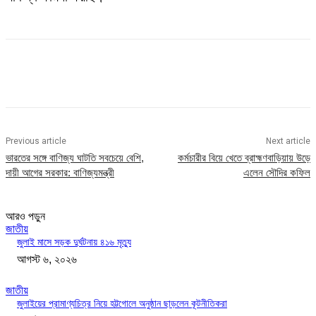
Previous article
Next article
ভারতের সঙ্গে বাণিজ্য ঘাটতি সবচেয়ে বেশি,
কর্মচারীর বিয়ে খেতে ব্রাহ্মণবাড়িয়ায় উড়ে
দায়ী আগের সরকার: বাণিজ্যমন্ত্রী
এলেন সৌদির কফিল
আরও পড়ুন
জাতীয়
জুলাই মাসে সড়ক দুর্ঘটনায় ৪১৬ মৃত্যু
আগস্ট ৬, ২০২৬
জাতীয়
জুলাইয়ের প্রামাণ্যচিত্র নিয়ে হট্টগোলে অনুষ্ঠান ছাড়লেন কূটনীতিকরা