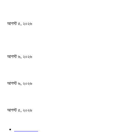
ফ্র্যাঞ্চাইজি ক্রিকেটে রিশাদের নতুন অধ্যায়
আগস্ট ৫, ২০২৬
জনপ্রিয় খবর
জুলাই মাসে সড়ক দুর্ঘটনায় ৪১৬ মৃত্যু
আগস্ট ৬, ২০২৬
দেশের বাজারে সোনার দামে বড় লাফ
আগস্ট ৬, ২০২৬
ফ্র্যাঞ্চাইজি ক্রিকেটে রিশাদের নতুন অধ্যায়
আগস্ট ৫, ২০২৬
জনপ্রিয় বিষয়
বাংলাদেশ
1568