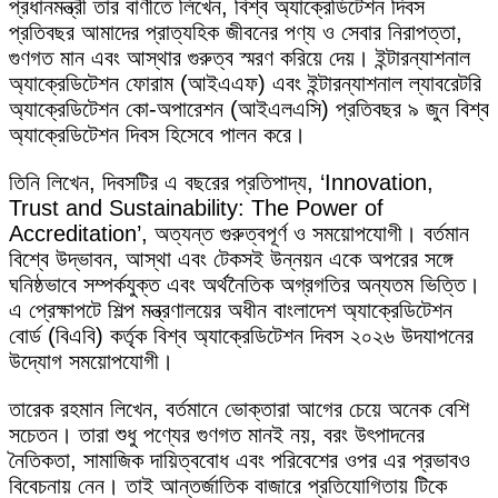
প্রধানমন্ত্রী তার বাণীতে লিখেন, বিশ্ব অ্যাক্রেডিটেশন দিবস
প্রতিবছর আমাদের প্রাত্যহিক জীবনের পণ্য ও সেবার নিরাপত্তা,
গুণগত মান এবং আস্থার গুরুত্ব স্মরণ করিয়ে দেয়। ইন্টারন্যাশনাল
অ্যাক্রেডিটেশন ফোরাম (আইএএফ) এবং ইন্টারন্যাশনাল ল্যাবরেটরি
অ্যাক্রেডিটেশন কো-অপারেশন (আইএলএসি) প্রতিবছর ৯ জুন বিশ্ব
অ্যাক্রেডিটেশন দিবস হিসেবে পালন করে।
তিনি লিখেন, দিবসটির এ বছরের প্রতিপাদ্য, ‘Innovation,
Trust and Sustainability: The Power of
Accreditation’, অত্যন্ত গুরুত্বপূর্ণ ও সময়োপযোগী। বর্তমান
বিশ্বে উদ্ভাবন, আস্থা এবং টেকসই উন্নয়ন একে অপরের সঙ্গে
ঘনিষ্ঠভাবে সম্পর্কযুক্ত এবং অর্থনৈতিক অগ্রগতির অন্যতম ভিত্তি।
এ প্রেক্ষাপটে শিল্প মন্ত্রণালয়ের অধীন বাংলাদেশ অ্যাক্রেডিটেশন
বোর্ড (বিএবি) কর্তৃক বিশ্ব অ্যাক্রেডিটেশন দিবস ২০২৬ উদযাপনের
উদ্যোগ সময়োপযোগী।
তারেক রহমান লিখেন, বর্তমানে ভোক্তারা আগের চেয়ে অনেক বেশি
সচেতন। তারা শুধু পণ্যের গুণগত মানই নয়, বরং উৎপাদনের
নৈতিকতা, সামাজিক দায়িত্ববোধ এবং পরিবেশের ওপর এর প্রভাবও
বিবেচনায় নেন। তাই আন্তর্জাতিক বাজারে প্রতিযোগিতায় টিকে