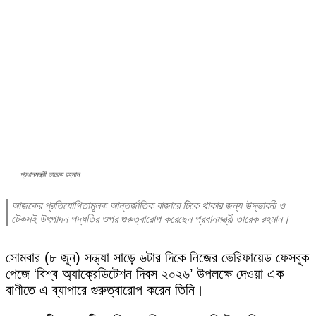
প্রধানমন্ত্রী তারেক রহমান
আজকের প্রতিযোগিতামূলক আন্তর্জাতিক বাজারে টিকে থাকার জন্য উদ্ভাবনী ও
টেকসই উৎপাদন পদ্ধতির ওপর গুরুত্বারোপ করেছেন প্রধানমন্ত্রী তারেক রহমান।
সোমবার (৮ জুন) সন্ধ্যা সাড়ে ৬টার দিকে নিজের ভেরিফায়েড ফেসবুক
পেজে ‘বিশ্ব অ্যাক্রেডিটেশন দিবস ২০২৬’ উপলক্ষে দেওয়া এক
বাণীতে এ ব্যাপারে গুরুত্বারোপ করেন তিনি।