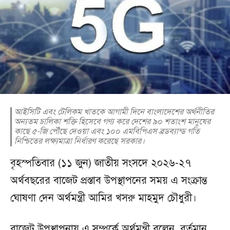
আইসিটি এবং টেলিকম খাতকে আগামী দিনে বাংলাদেশের অর্থনীতির
অন্যতম চালিকা শক্তি হিসেবে গণ্য করে দেশের ৯০ শতাংশ মানুষের
কাছে ৫-জি পৌঁছে দেওয়া এবং ১০০ এমবিপিএস ব্রডব্যান্ড গতি
নিশ্চিতের লক্ষ্যমাত্রা নির্ধারণ করেছে সরকার।
বৃহস্পতিবার (১১ জুন) জাতীয় সংসদে ২০২৬-২৭
অর্থবছরের বাজেট প্রস্তাব উপস্থাপনের সময় এ সংক্রান্ত
ঘোষণা দেন অর্থমন্ত্রী আমির খসরু মাহমুদ চৌধুরী।
বাজেট উপস্থাপনায় এ সম্পর্কে অর্থমন্ত্রী বলেন, বর্তমান