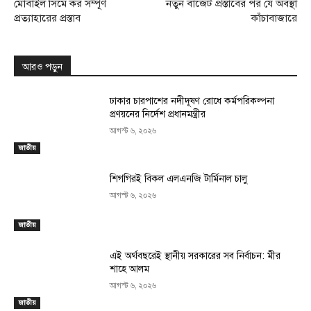
মোবাইল সিমে কর সম্পূর্ণ
নতুন বাজেট প্রস্তাবের পর যে অবস্থা
প্রত্যাহারের প্রস্তাব
কাঁচাবাজারে
আরও পড়ুন
ঢাকার চারপাশের নদীদূষণ রোধে কর্মপরিকল্পনা
প্রণয়নের নির্দেশ প্রধানমন্ত্রীর
আগস্ট ৬, ২০২৬
জাতীয়
শিগগিরই বিকল এলএনজি টার্মিনাল চালু
আগস্ট ৬, ২০২৬
জাতীয়
এই অর্থবছরেই স্থানীয় সরকারের সব নির্বাচন: মীর
শাহে আলম
আগস্ট ৬, ২০২৬
জাতীয়