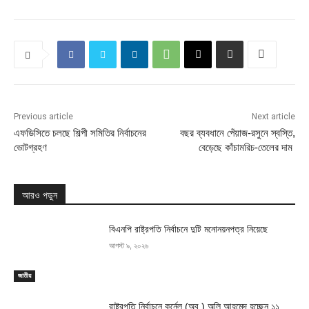
Previous article
Next article
এফডিসিতে চলছে শিল্পী সমিতির নির্বাচনের
বছর ব্যবধানে পেঁয়াজ-রসুনে স্বস্তি,
ভোটগ্রহণ
বেড়েছে কাঁচামরিচ-তেলের দাম
আরও পড়ুন
বিএনপি রাষ্ট্রপতি নির্বাচনে দুটি মনোনয়নপত্র নিয়েছে
আগস্ট ৯, ২০২৬
জাতীয়
রাষ্ট্রপতি নির্বাচনে কর্নেল (অব.) অলি আহমেদ হচ্ছেন ১১