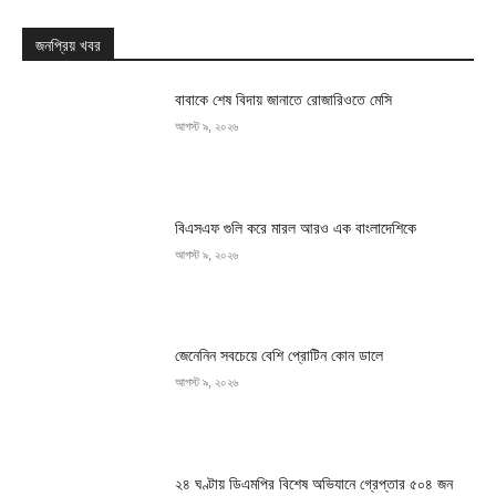
জনপ্রিয় খবর
বাবাকে শেষ বিদায় জানাতে রোজারিওতে মেসি
আগস্ট ৯, ২০২৬
বিএসএফ গুলি করে মারল আরও এক বাংলাদেশিকে
আগস্ট ৯, ২০২৬
জেনেনিন সবচেয়ে বেশি প্রোটিন কোন ডালে
আগস্ট ৯, ২০২৬
২৪ ঘণ্টায় ডিএমপির বিশেষ অভিযানে গ্রেপ্তার ৫০৪ জন