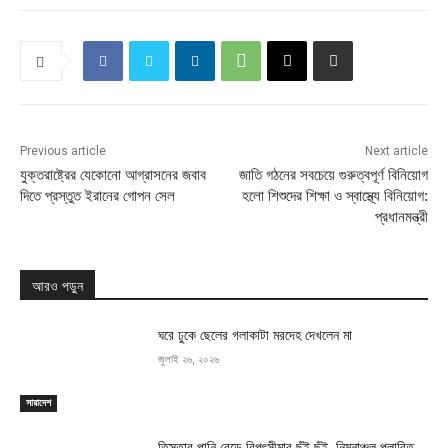
Previous article
Next article
যুক্তরাষ্ট্রের যেকোনো আগ্রাসনের জবাব
জাতি গঠনের সবচেয়ে গুরুত্বপূর্ণ বিনিয়োগ
দিতে প্রস্তুত ইরানের গোপন সেল
হলো শিশুদের শিক্ষা ও স্বাস্থ্যে বিনিয়োগ:
প্রধানমন্ত্রী
আরও পড়ুন
ঘরে ঢুকে ছেলের গলাকাটা মরদেহ দেখলেন মা
জুলাই ২৬, ২০২৬
সারাদেশ
তিস্তার পানি বেড়ে বিপৎসীমার ছুঁই ছুঁই, নিম্নাঞ্চল প্লাবিত