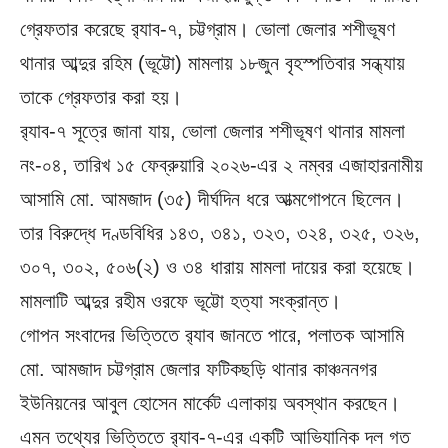
গ্রেফতার করেছে র‌্যাব-৭, চট্টগ্রাম। ভোলা জেলার শশীভূষণ
থানার আব্দুর রহিম (ভূট্টো) মামলায় ১৮জুন বৃহস্পতিবার সন্ধ্যায়
তাকে গ্রেফতার করা হয়।
র‌্যাব-৭ সূত্রে জানা যায়, ভোলা জেলার শশীভূষণ থানার মামলা
নং-০৪, তারিখ ১৫ ফেব্রুয়ারি ২০২৬-এর ২ নম্বর এজাহারনামীয়
আসামি মো. আমজাদ (৩৫) দীর্ঘদিন ধরে আত্মগোপনে ছিলেন।
তার বিরুদ্ধে দণ্ডবিধির ১৪৩, ৩৪১, ৩২৩, ৩২৪, ৩২৫, ৩২৬,
৩০৭, ৩০২, ৫০৬(২) ও ৩৪ ধারায় মামলা দায়ের করা হয়েছে।
মামলাটি আব্দুর রহীম ওরফে ভূট্টো হত্যা সংক্রান্ত।
গোপন সংবাদের ভিত্তিতে র‌্যাব জানতে পারে, পলাতক আসামি
মো. আমজাদ চট্টগ্রাম জেলার ফটিকছড়ি থানার কাঞ্চননগর
ইউনিয়নের আবুল হোসেন মার্কেট এলাকায় অবস্থান করছেন।
এমন তথ্যের ভিত্তিতে র‌্যাব-৭-এর একটি আভিযানিক দল গত