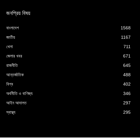
জনপ্রিয় বিষয়
বাংলাদেশ
1568
জাতীয়
1167
খেলা
711
জেলার খবর
671
রাজনীতি
645
আন্তর্জাতিক
488
বিশ্ব
402
অর্থনীতি ও বাণিজ্য
346
আইন আদালত
297
স্বাস্থ্য
295