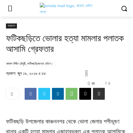
সারাদেশ
ফটিকছড়িতে ভোলার হত্যা মামলার পলাতক
আসামি গ্রেফতার
কামাল উদ্দীন চৌধুরী, ফটিকছড়িঃজনতা মেইল।
প্রকাশ: জুন ১৯, ২০২৬ ৫:৫৫
48
0
ফটিকছড়ি উপজেলার কাঞ্চননগর থেকে ভোলা জেলার শশীভূষণ
থানার একটি হত্যা মামলার এজাহারভুক্ত এক পলাতক আসামিকে