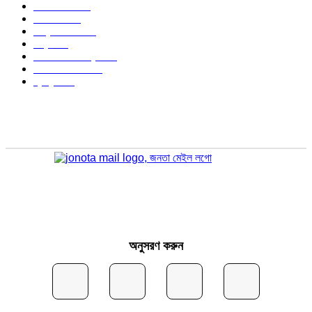
জেলার খবর
683
রাজনীতি
646
আন্তর্জাতিক
490
বিশ্ব
402
অর্থনীতি ও বাণিজ্য
347
আইন আদালত
297
স্বাস্থ্য
296
অনুসরণ করুন