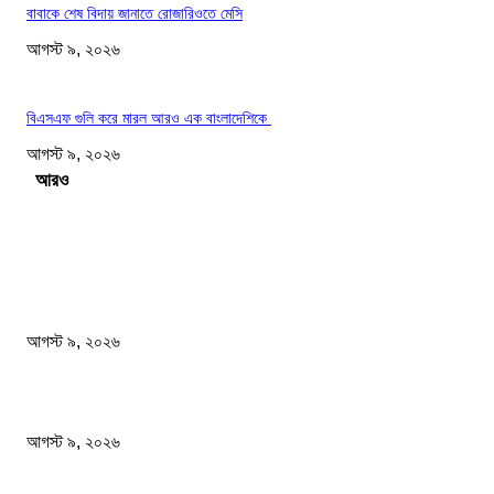
বাবাকে শেষ বিদায় জানাতে রোজারিওতে মেসি
আগস্ট ৯, ২০২৬
বিএসএফ গুলি করে মারল আরও এক বাংলাদেশিকে
আগস্ট ৯, ২০২৬
Load more
সম্পাদকের পছন্দ
ফটিকছড়িতে প্রধানমন্ত্রী তারেক রহমানের কাঙ্খিত সফরঃ হেফাজত আমীরের সাথে একান্ত বৈঠক
আগস্ট ৯, ২০২৬
গোবিপ্রবির খোলা ম্যানহোল যেন মরণফাঁদ
আগস্ট ৯, ২০২৬