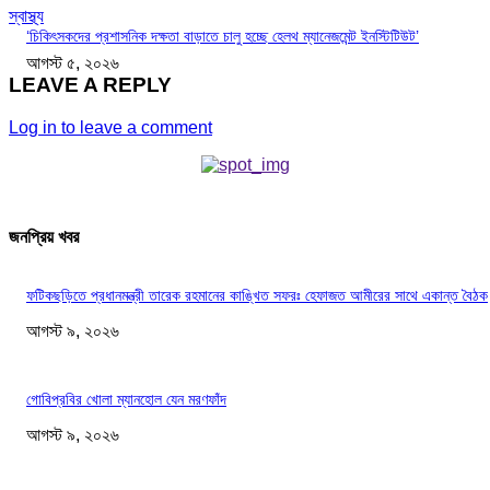
স্বাস্থ্য
‘চিকিৎসকদের প্রশাসনিক দক্ষতা বাড়াতে চালু হচ্ছে হেলথ ম্যানেজমেন্ট ইনস্টিটিউট’
আগস্ট ৫, ২০২৬
LEAVE A REPLY
Log in to leave a comment
জনপ্রিয় খবর
ফটিকছড়িতে প্রধানমন্ত্রী তারেক রহমানের কাঙ্খিত সফরঃ হেফাজত আমীরের সাথে একান্ত বৈঠক
আগস্ট ৯, ২০২৬
গোবিপ্রবির খোলা ম্যানহোল যেন মরণফাঁদ
আগস্ট ৯, ২০২৬