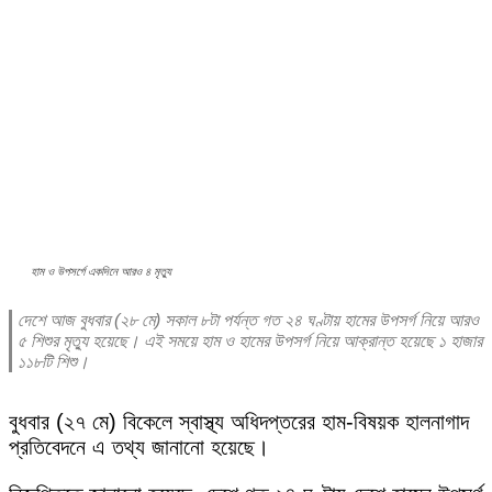
হাম ও উপসর্গে একদিনে আরও ৪ মৃত্যু
দেশে আজ বুধবার (২৮ মে) সকাল ৮টা পর্যন্ত গত ২৪ ঘণ্টায় হামের উপসর্গ নিয়ে আরও
৫ শিশুর মৃত্যু হয়েছে। এই সময়ে হাম ও হামের উপসর্গ নিয়ে আক্রান্ত হয়েছে ১ হাজার
১১৮টি শিশু।
বুধবার (২৭ মে) বিকেলে স্বাস্থ্য অধিদপ্তরের হাম-বিষয়ক হালনাগাদ
প্রতিবেদনে এ তথ্য জানানো হয়েছে।