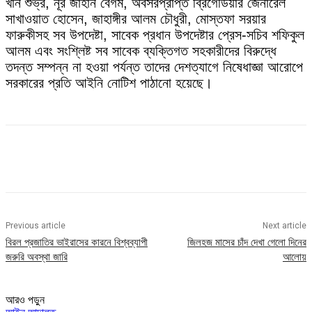
খাঁন শুভ্র, নূর জাহান বেগম, অবসরপ্রাপ্ত ব্রিগেডিয়ার জেনারেল
সাখাওয়াত হোসেন, জাহাঙ্গীর আলম চৌধুরী, মোস্তফা সরয়ার
ফারুকীসহ সব উপদেষ্টা, সাবেক প্রধান উপদেষ্টার প্রেস-সচিব শফিকুল
আলম এবং সংশ্লিষ্ট সব সাবেক ব্যক্তিগত সহকারীদের বিরুদ্ধে
তদন্ত সম্পন্ন না হওয়া পর্যন্ত তাদের দেশত্যাগে নিষেধাজ্ঞা আরোপে
সরকারের প্রতি আইনি নোটিশ পাঠানো হয়েছে।
Previous article
Next article
বিরল প্রজাতির ভাইরাসের কারনে বিশ্বব্যাপী
জিলহজ মাসের চাঁদ দেখা গেলো দিনের
জরুরি অবস্থা জারি
আলোয়
আরও পড়ুন