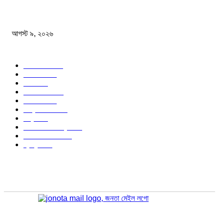
বিএসএফ গুলি করে মারল আরও এক বাংলাদেশিকে
আগস্ট ৯, ২০২৬
জনপ্রিয় বিষয়
বাংলাদেশ
1568
জাতীয়
1179
খেলা
715
জেলার খবর
682
রাজনীতি
646
আন্তর্জাতিক
490
বিশ্ব
402
অর্থনীতি ও বাণিজ্য
347
আইন আদালত
297
স্বাস্থ্য
296