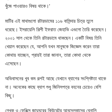
খুঁজে পাওয়ারও বিষয় থাকে।’
মাটির এই মাথাগুলো রটারডামের ১১৬ বাসিন্দার চিত্র তুলে
ধরেছে। ইসরায়েলি শিল্পী ইফরাত জেহাভি এগুলো তৈরি করেছেন।
২০০১ সাল থেকে তিনি রটারডামে থাকছেন। একটি বিষয় তিনি
খেয়াল করেছেন যে, আপনি যখন মানুষকে জিজ্ঞেস করেন তারা
কোথায় যাচ্ছেন, প্রায়ই তারা জানান, তারা কোথা থেকে
এসেছেন।
অভিবাসনের খুব কম গল্পই আছে যেখানে ব্যাগের সংশ্লিষ্টতা থাকে
না। অনেকের কাছে ব্যাগ শুধু জিনিসপত্র বহনের চেয়েও বেশি
কিছু।
লেখক ও ফেনিক্স জাদুঘরের কিউরেটর আবদেলকাদের বেনালি