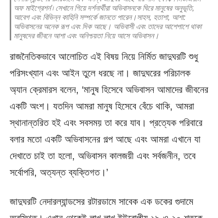
অফ মাইগ্রেশন'৷ সেখানে গিয়ে দর্শনার্থীরা অভিবাসনকে ঘিরে মানুষের অনুভূতি,
আবেগ এবং বিভিন্ন কাহিনি সম্পর্কে জানতে পারেন।সাহস, হতাশা, আশা:
অভিবাসনের অনেক রূপ এবং দিক আছে। অভিবাসী এবং তাদের আশেপাশে থাকা
মানুষদের জীবনে আশা এবং অনিশ্চয়তা নিয়ে আসে অভিবাসন।
রাজনৈতিকভাবে আলোচিত এই বিষয় নিয়ে নির্মিত জাদুঘরটি শুধু
পরিসংখ্যান এবং আইন তুলে ধরছে না। জাদুঘরের পরিচালক
অ্যান ক্রেমারস বলেন, ‘মানুষ হিসেবে অভিবাসন আমাদের জীবনের
একটি অংশ। যতদিন আমরা মানুষ হিসেবে বেঁচে থাকি, আমরা
স্থানান্তরিত হই এবং সবসময় তা করে যাব। প্রত্যেক পরিবারে
বলার মতো একটি অভিবাসনের গল্প আছে এবং আমরা এখানে যা
দেখাতে চাই তা হলো, অভিবাসন কালজয়ী এবং সর্বজনীন, তবে
সর্বোপরি, অত্যন্ত ব্যক্তিগত।’
জাদুঘরটি নেদারল্যান্ডসের রটারডামে সাবেক এক ডকের গুদামে