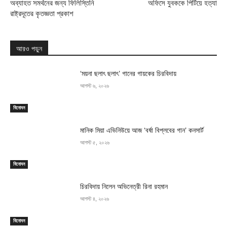
অব্যাহত সমর্থনের জন্য ফিলিস্তিনি
অফিসে যুবককে পিটিয়ে হত্যা
রাষ্ট্রদূতের কৃতজ্ঞতা প্রকাশ
আরও পড়ুন
‘ময়না ছলাৎ ছলাৎ’ গানের গায়কের চিরবিদায়
আগস্ট ৬, ২০২৬
বিনোদন
মানিক মিয়া এভিনিউয়ে আজ ‘বর্ষা বিপ্লবের গান’ কনসার্ট
আগস্ট ৫, ২০২৬
বিনোদন
চিরবিদায় নিলেন অভিনেত্রী রিনা রহমান
আগস্ট ৪, ২০২৬
বিনোদন