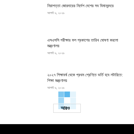
নিরাপত্তা জোরদারের নির্দেশ দেশের সব বিমানবন্দরে
আগস্ট ৬, ২০২৬
এসএসসি পরীক্ষার ফল প্রকাশের তারিখ ঘোষণা করলো
মন্ত্রণালয়
আগস্ট ৬, ২০২৬
২০২৭ শিক্ষাবর্ষ থেকে প্রথম শ্রেণিতে ভর্তি হবে লটারিতে:
শিক্ষা মন্ত্রণালয়
আগস্ট ৬, ২০২৬
Load more