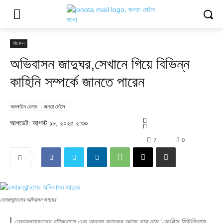
বিনোদন
অভিবাসন জাদুঘর,সেখানে গিয়ে বিভিন্ন
কাহিনি সম্পর্কে জানতে পারেন
অনলাইন ডেস্ক । জনতা মেইল
আপডেট: আগস্ট ১৮, ২০২৫ ২:৩০
7
0
নেদারল্যান্ডসের অভিবাসন জাদুঘর
নেদারল্যান্ডসের রটারডামে এক অনন্য জাদুঘর আছে যার নাম ‘ফেনিক্স মিউজিয়াম