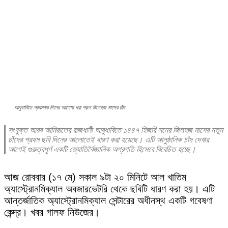
আবুধাবিতে প্রথমবার দিনের আলোয় ধরা পড়ল জিলহজ মাসের চাঁদ
সংযুক্ত আরব আমিরাতের রাজধানী আবুধাবিতে ১৪৪৭ হিজরি সনের জিলহজ মাসের নতুন
চাঁদের প্রথম ছবি দিনের আলোতেই ধারণ করা হয়েছে। এটি আনুষ্ঠানিক চাঁদ দেখার
আগেই গুরুত্বপূর্ণ একটি জ্যোতির্বৈজ্ঞানিক অগ্রগতি হিসেবে বিবেচিত হচ্ছে।
আজ রোববার (১৭ মে) সকাল ৯টা ২০ মিনিটে আল খাতিম
অ্যাস্ট্রোনমিক্যাল অবজারভেটরি থেকে ছবিটি ধারণ করা হয়। এটি
আন্তর্জাতিক অ্যাস্ট্রোনমিক্যাল সেন্টারের অধীনস্থ একটি গবেষণা
কেন্দ্র। খবর গালফ নিউজের।