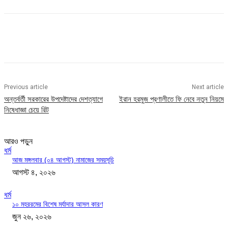
Previous article
Next article
অন্তর্বর্তী সরকারের উপদেষ্টাদের দেশত্যাগে
ইরান হরমুজ প্রণালীতে ফি নেবে নতুন নিয়মে
নিষেধাজ্ঞা চেয়ে রিট
আরও পড়ুন
ধর্ম
আজ মঙ্গলবার (০৪ আগস্ট) নামাজের সময়সূচি
আগস্ট ৪, ২০২৬
ধর্ম
১০ মহররমের বিশেষ মর্যাদার আসল কারণ
জুন ২৬, ২০২৬