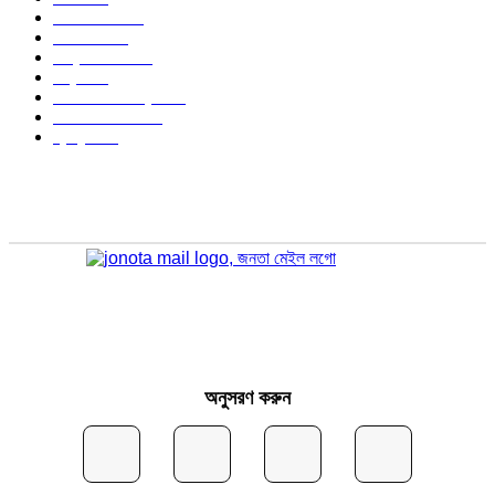
জেলার খবর
680
রাজনীতি
646
আন্তর্জাতিক
490
বিশ্ব
402
অর্থনীতি ও বাণিজ্য
347
আইন আদালত
297
স্বাস্থ্য
296
অনুসরণ করুন