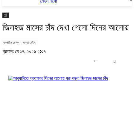
ধর্ম
জিলহজ মাসের চাঁদ দেখা গেলো দিনের আলোয়
অনলাইন ডেস্ক । জনতা মেইল
প্রকাশ: মে ১৭, ২০২৬ ২:৩৭
6
0