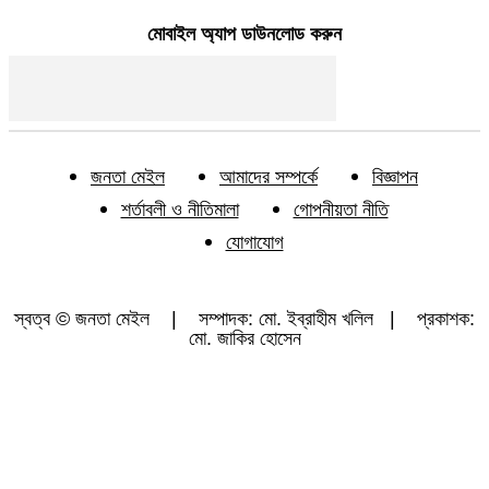
মোবাইল অ্যাপ ডাউনলোড করুন
জনতা মেইল
আমাদের সম্পর্কে
বিজ্ঞাপন
শর্তাবলী ও নীতিমালা
গোপনীয়তা নীতি
যোগাযোগ
স্বত্ব © জনতা মেইল | সম্পাদক: মো. ইব্রাহীম খলিল | প্রকাশক:
মো. জাকির হোসেন