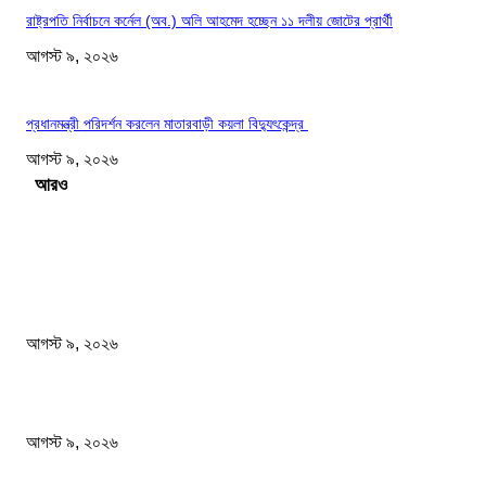
রাষ্ট্রপতি নির্বাচনে কর্নেল (অব.) অলি আহমেদ হচ্ছেন ১১ দলীয় জোটের প্রার্থী
আগস্ট ৯, ২০২৬
প্রধানমন্ত্রী পরিদর্শন করলেন মাতারবাড়ী কয়লা বিদ্যুৎকেন্দ্র
আগস্ট ৯, ২০২৬
Load more
সম্পাদকের পছন্দ
২৪ ঘণ্টায় ডিএমপির বিশেষ অভিযানে গ্রেপ্তার ৫০৪ জন
আগস্ট ৯, ২০২৬
বিএনপি রাষ্ট্রপতি নির্বাচনে দুটি মনোনয়নপত্র নিয়েছে
আগস্ট ৯, ২০২৬