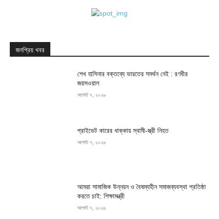
জনপ্রিয় খবর
শেখ হাসিনার বক্তব্যে ভারতের সমর্থন নেই : রণধীর
জয়সওয়াল
আগস্ট ৭, ২০২৬
প্রাইভেট কারের ধাক্কায় স্বামী-স্ত্রী নিহত
আগস্ট ৭, ২০২৬
আমরা সামাজিক উন্নয়ন ও বৈষম্যহীন সমাজব্যবস্থা প্রতিষ্ঠা
করতে চাই: শিক্ষামন্ত্রী
আগস্ট ৭, ২০২৬