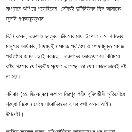
সংগ্রামে ঝাঁপিয়ে পড়েছিলেন, সেটারই কন্টিনিউশন ছিল আমাদের
জুলাই গণঅভ্যুত্থান।
তিনি বলেন, তরুণ ও ছাত্ররা জীবনের মায়া উপেক্ষা করে গণতন্ত্র,
মানুষের অধিকার, বৈষম্যহীন সমাজ প্রতিষ্ঠা ও শোষণমুক্ত সমাজ
প্রতিষ্ঠার জন্য লড়াই করেছে। তরুণদের আত্মত্যাগের বিনিময়ে
রাষ্ট্র গঠনের যে দ্বিতীয় সুযোগ এসেছে, তা যেন কোনোভাবেই নষ্ট
না হয়।
শনিবার (১৪ ডিসেম্বর) সকালে মিরপুর শহীদ বুদ্ধিজীবী স্মৃতিসৌধে
শ্রদ্ধা নিবেদন শেষে সাংবাদিকদের এসব কথা বলেন আইন
উপদেষ্টা।
আসিফ নজরুল বলেন, বুদ্ধিজীবীদের আত্মত্যাগের পর আমরা