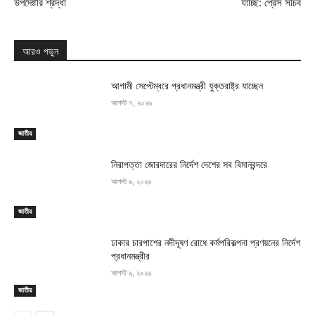
উপদেষ্টার শ্রদ্ধা
যাচ্ছি: প্রেস সচিব
আরও পড়ুন
আগামী সেপ্টেম্বরে প্রধানমন্ত্রী যুক্তরাষ্ট্র যাচ্ছেন
আগস্ট ৭, ২০২৬
জাতীয়
নিরাপত্তা জোরদারের নির্দেশ দেশের সব বিমানবন্দরে
আগস্ট ৬, ২০২৬
জাতীয়
ঢাকার চারপাশের নদীদূষণ রোধে কর্মপরিকল্পনা প্রণয়নের নির্দেশ
প্রধানমন্ত্রীর
আগস্ট ৬, ২০২৬
জাতীয়