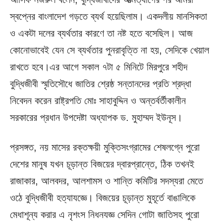
স্বপ্নের বাংলাদেশ গড়তে ব্যর্থ হয়েছিলাম। একদলীয় মানসিকতা
ও একটা দলের ব্যর্থতার কারণে তা নষ্ট হতে বসেছিল। আজ
কোনোভাবেই যেন সে ব্যর্থতার পুনরাবৃত্তি না হয়, সেদিকে খেয়াল
রাখতে হবে।এর আগে সকাল ৭টা ৫ মিনিটে মিরপুরে শহীদ
বুদ্ধিজীবী স্মৃতিসৌধে জাতির শ্রেষ্ঠ সন্তানদের প্রতি শ্রদ্ধা
নিবেদন করেন রাষ্ট্রপতি মোঃ সাহাবুদ্দিন ও অন্তর্বর্তীকালীন
সরকারের প্রধান উপদেষ্টা অধ্যাপক ড. মুহাম্মদ ইউনূস।
প্রসঙ্গত, নয় মাসের রক্তক্ষয়ী মুক্তিসংগ্রামের শেষলগ্নে পুরো
দেশের মানুষ যখন চূড়ান্ত বিজয়ের দ্বারপ্রান্তে, ঠিক তখনই
রাজাকার, আলবদর, আলশামস ও শান্তি কমিটির সদস্যরা মেতে
ওঠে বুদ্ধিজীবী হত্যাযজ্ঞে। বিজয়ের চূড়ান্ত মুহূর্তে বাঙালিকে
মেধাশূন্য করার এ নৃশংস নিধনযজ্ঞ সেদিন গোটা জাতিসহ পুরো