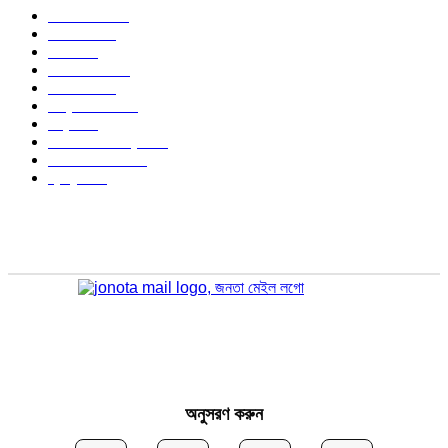
বাংলাদেশ
1568
জাতীয়
1172
খেলা
712
জেলার খবর
672
রাজনীতি
646
আন্তর্জাতিক
488
বিশ্ব
402
অর্থনীতি ও বাণিজ্য
346
আইন আদালত
297
স্বাস্থ্য
296
অনুসরণ করুন