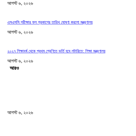
আগস্ট ৬, ২০২৬
এসএসসি পরীক্ষার ফল প্রকাশের তারিখ ঘোষণা করলো মন্ত্রণালয়
আগস্ট ৬, ২০২৬
২০২৭ শিক্ষাবর্ষ থেকে প্রথম শ্রেণিতে ভর্তি হবে লটারিতে: শিক্ষা মন্ত্রণালয়
আগস্ট ৬, ২০২৬
Load more
সম্পাদকের পছন্দ
আজ রাতেই ঝড়ের আশঙ্কা ১০ জেলায় হতে পারে বজ্রসহ বৃষ্টি ও...
আগস্ট ৬, ২০২৬
নিরাপত্তা জোরদারের নির্দেশ দেশের সব বিমানবন্দরে