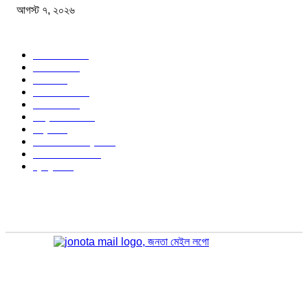
আগস্ট ৭, ২০২৬
জনপ্রিয় বিষয়
বাংলাদেশ
1568
জাতীয়
1176
খেলা
714
জেলার খবর
678
রাজনীতি
646
আন্তর্জাতিক
490
বিশ্ব
402
অর্থনীতি ও বাণিজ্য
347
আইন আদালত
297
স্বাস্থ্য
296