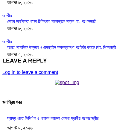
আগস্ট ৮, ২০২৬
জাতীয়
সেবার মানসিকতা ছাড়া চিকিৎসার মানোন্নয়ন সম্ভব নয়: প্রধানমন্ত্রী
আগস্ট ৮, ২০২৬
জাতীয়
আমরা সামাজিক উন্নয়ন ও বৈষম্যহীন সমাজব্যবস্থা প্রতিষ্ঠা করতে চাই: শিক্ষামন্ত্রী
আগস্ট ৭, ২০২৬
LEAVE A REPLY
Log in to leave a comment
জনপ্রিয় খবর
স্বাস্থ্য খাতে জিডিপির ৫ শতাংশ বরাদ্দের ঘোষণা স্থানীয় সরকারমন্ত্রীর
আগস্ট ৮, ২০২৬