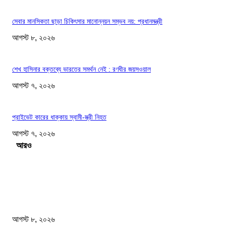
সেবার মানসিকতা ছাড়া চিকিৎসার মানোন্নয়ন সম্ভব নয়: প্রধানমন্ত্রী
আগস্ট ৮, ২০২৬
শেখ হাসিনার বক্তব্যে ভারতের সমর্থন নেই : রণধীর জয়সওয়াল
আগস্ট ৭, ২০২৬
প্রাইভেট কারের ধাক্কায় স্বামী-স্ত্রী নিহত
আগস্ট ৭, ২০২৬
Load more
সম্পাদকের পছন্দ
স্বাস্থ্য খাতে জিডিপির ৫ শতাংশ বরাদ্দের ঘোষণা স্থানীয় সরকারমন্ত্রীর
আগস্ট ৮, ২০২৬