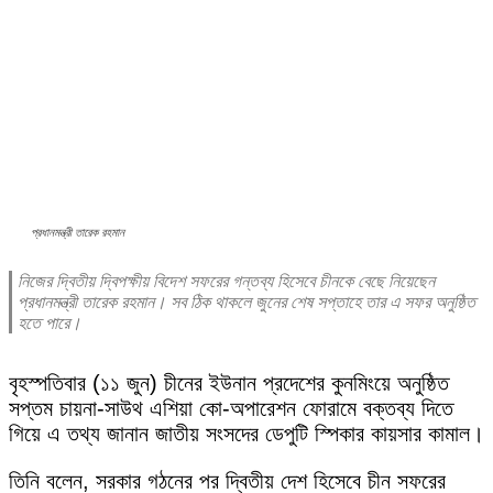
প্রধানমন্ত্রী তারেক রহমান
নিজের দ্বিতীয় দ্বিপক্ষীয় বিদেশ সফরের গন্তব্য হিসেবে চীনকে বেছে নিয়েছেন
প্রধানমন্ত্রী তারেক রহমান। সব ঠিক থাকলে জুনের শেষ সপ্তাহে তার এ সফর অনুষ্ঠিত
হতে পারে।
বৃহস্পতিবার (১১ জুন) চীনের ইউনান প্রদেশের কুনমিংয়ে অনুষ্ঠিত
সপ্তম চায়না-সাউথ এশিয়া কো-অপারেশন ফোরামে বক্তব্য দিতে
গিয়ে এ তথ্য জানান জাতীয় সংসদের ডেপুটি স্পিকার কায়সার কামাল।
তিনি বলেন, সরকার গঠনের পর দ্বিতীয় দেশ হিসেবে চীন সফরের