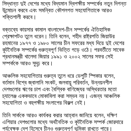
সিদ্ধান্ত দুই দেশের মধ্যে বিদ্যমান দ্বিপক্ষীয় সম্পর্কের নতুন দিগন্ত
উন্মোচন করবে এবং সমন্বিত কৌশলগত সহযোগিতাকে আরও
শক্তিশালী করবে।
বক্তব্যে কায়সার কামাল বাংলাদেশ-চীন সম্পর্কের ঐতিহাসিক
প্রেক্ষাপটও তুলে ধরেন। তিনি বলেন, শহীদ রাষ্ট্রপতি জিয়াউর
রহমানের ১৯৭৭ ও ১৯৮০ সালের চীন সফরের মধ্য দিয়ে দুই দেশের
কূটনৈতিক সম্পর্কের গুরুত্বপূর্ণ ভিত্তি গড়ে ওঠে। পরবর্তীতে সাবেক
প্রধানমন্ত্রী খালেদা জিয়ার ১৯৯১ ও ২০০২ সালের সফর সেই
সম্পর্ককে আরও সুদৃঢ় করে।
আঞ্চলিক সহযোগিতার গুরুত্ব তুলে ধরে ডেপুটি স্পিকার বলেন,
বর্তমান বিশ্বে জ্বালানি সংকট, জলবায়ু পরিবর্তন, উন্নয়নশীল
দেশগুলোর ঋণের চাপ এবং বৈশ্বিক বাণিজ্যের অস্থিরতার মতো
চ্যালেঞ্জ এককভাবে মোকাবিলা করা সম্ভব নয়। এজন্য আঞ্চলিক
সহযোগিতা ও বহুপক্ষীয় সংলাপের বিকল্প নেই।
তিনি সার্ককে আরও কার্যকর করার আহ্বান জানিয়ে বলেন, দক্ষিণ
এশিয়ার দেশগুলোর মধ্যে অর্থনৈতিক ও কূটনৈতিক সম্পর্ক জোরদারে
পর্যবেক্ষক দেশ হিসেবে চীনও গুরুত্বপূর্ণ ভূমিকা রাখতে পারে।