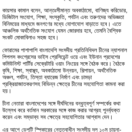
কায়সার কামাল বলেন, আন্তঃসীমান্ত অবকাঠামো, বাণিজ্য করিডোর,
ডিজিটাল সংযোগ, শিক্ষা, সংস্কৃতি, পর্যটন এবং তরুণদের অভিজ্ঞতা
বিনিময়ের মাধ্যমে জনগণের মধ্যে যোগাযোগ বাড়াতে হবে। এতে
আঞ্চলিক অর্থনৈতিক সংযোগ যেমন জোরদার হবে, তেমনি বৈশ্বিক
সংকট মোকাবিলাও সহজ হবে।
ফোরামের পাশাপাশি বাংলাদেশি সংসদীয় প্রতিনিধিদল চীনের ন্যাশনাল
পিপলস কংগ্রেসের ভাইস প্রেসিডেন্ট ওয়ে এবং ইউনান প্রদেশের
কমিউনিস্ট পার্টির সেক্রেটারি ওয়াং নিংয়ের সঙ্গে বৈঠক করে। বৈঠকে
কৃষি, শিক্ষা, স্বাস্থ্য, অবকাঠামো উন্নয়ন, শিল্পায়ন, অর্থনৈতিক
অঞ্চল, পর্যটন, তিস্তা ব্যারেজ নির্মাণ এবং চামড়া
প্রক্রিয়াজাতকরণসহ বিভিন্ন ক্ষেত্রে চীনের সহযোগিতা কামনা করা
হয়।
চীনা নেতারা বাংলাদেশের সঙ্গে দীর্ঘদিনের বন্ধুত্বপূর্ণ সম্পর্কের কথা
উল্লেখ করে বর্তমান সরকারের সঙ্গে কাজ করার আগ্রহ পুনর্ব্যক্ত
করেন এবং সম্ভাব্য সব ক্ষেত্রে সহযোগিতার আশ্বাস দেন।
এর আগে ডেপুটি স্পিকারের নেতৃত্বাধীন সংসদীয় দল ১০ম চায়না-