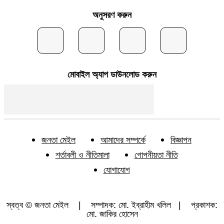
অনুসরণ করুন
মোবাইল অ্যাপ ডাউনলোড করুন
জনতা মেইল
আমাদের সম্পর্কে
বিজ্ঞাপন
শর্তাবলী ও নীতিমালা
গোপনীয়তা নীতি
যোগাযোগ
স্বত্ব © জনতা মেইল | সম্পাদক: মো. ইব্রাহীম খলিল | প্রকাশক:
মো. জাকির হোসেন