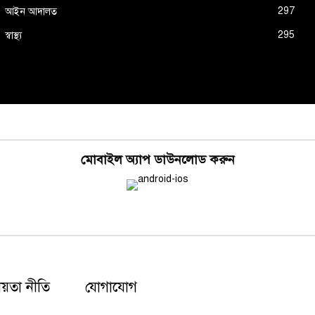
297
আইন আদালত
295
স্বাস্থ্য
মোবাইল অ্যাপ ডাউনলোড করুন
য়তা নীতি
যোগাযোগ