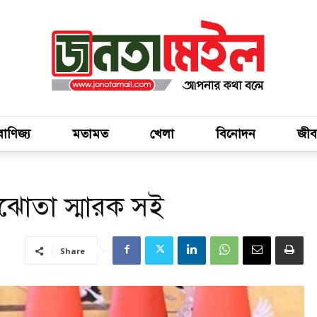
বাণিজ্য
মতামত
খেলা
বিনোদন
জীব
সমঝোতা স্মারক সই
Share