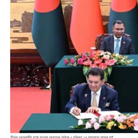
চীনের প্রধানমন্ত্রীর সঙ্গে তারেক রহমানের বৈঠকে ২ চুক্তিসহ ১৩ সমঝোতা স্মারক সই