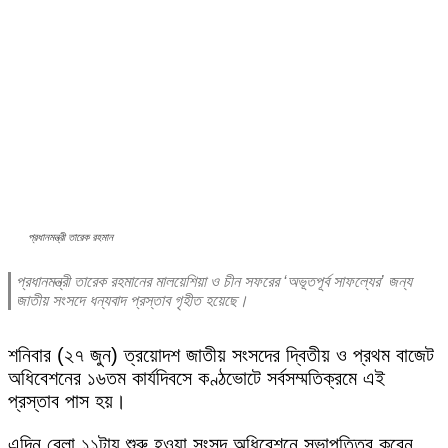
প্রধানমন্ত্রী তারেক রহমান
প্রধানমন্ত্রী তারেক রহমানের মালয়েশিয়া ও চীন সফরের ‘অভূতপূর্ব সাফল্যের’ জন্য
জাতীয় সংসদে ধন্যবাদ প্রস্তাব গৃহীত হয়েছে।
শনিবার (২৭ জুন) ত্রয়োদশ জাতীয় সংসদের দ্বিতীয় ও প্রথম বাজেট
অধিবেশনের ১৬তম কার্যদিবসে কণ্ঠভোটে সর্বসম্মতিক্রমে এই
প্রস্তাব পাস হয়।
এদিন বেলা ১১টায় শুরু হওয়া সংসদ অধিবেশনে সভাপতিত্ব করেন