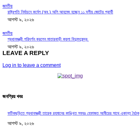
জাতীয়
রাষ্ট্রপতি নির্বাচনে কর্নেল (অব.) অলি আহমেদ হচ্ছেন ১১ দলীয় জোটের প্রার্থী
আগস্ট ৯, ২০২৬
জাতীয়
প্রধানমন্ত্রী পরিদর্শন করলেন মাতারবাড়ী কয়লা বিদ্যুৎকেন্দ্র
আগস্ট ৯, ২০২৬
LEAVE A REPLY
Log in to leave a comment
জনপ্রিয় খবর
ফটিকছড়িতে প্রধানমন্ত্রী তারেক রহমানের কাঙ্খিত সফরঃ হেফাজত আমীরের সাথে একান্ত বৈঠক
আগস্ট ৯, ২০২৬