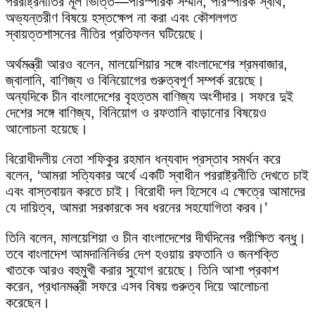
পররাষ্ট্রনীতির মূল ভিত্তি—পারস্পরিক সম্মান, পারস্পরিক স্বার্থ,
অভ্যন্তরীণ বিষয়ে হস্তক্ষেপ না করা এবং কৌশলগত
স্বায়ত্তশাসনের নীতির প্রতিফলন ঘটিয়েছে।
অর্থমন্ত্রী আরও বলেন, মালয়েশিয়ার সঙ্গে বাংলাদেশের শ্রমবাজার,
জ্বালানি, বাণিজ্য ও বিনিয়োগের গুরুত্বপূর্ণ সম্পর্ক রয়েছে।
অন্যদিকে চীন বাংলাদেশের বৃহত্তম বাণিজ্য অংশীদার। সফরে দুই
দেশের সঙ্গে বাণিজ্য, বিনিয়োগ ও রফতানি বাড়ানোর বিষয়েও
আলোচনা হয়েছে।
বিরোধীদলীয় নেতা শফিকুর রহমান ধন্যবাদ প্রস্তাব সমর্থন করে
বলেন, ‘আমরা সত্যিকার অর্থে একটি স্বাধীন পররাষ্ট্রনীতি দেখতে চাই
এবং বাস্তবায়ন করতে চাই। বিরোধী দল হিসেবে এ ক্ষেত্রে আমাদের
যে দায়িত্ব, আমরা সরকারকে সব ধরনের সহযোগিতা করব।’
তিনি বলেন, মালয়েশিয়া ও চীন বাংলাদেশের দীর্ঘদিনের পরীক্ষিত বন্ধু।
তবে বাংলাদেশ আমদানিনির্ভর দেশ হওয়ায় রফতানি ও জনশক্তি
খাতকে আরও বহুমুখী করার সুযোগ রয়েছে। তিনি আশা প্রকাশ
করেন, প্রধানমন্ত্রী সফরে এসব বিষয় গুরুত্ব দিয়ে আলোচনা
করেছেন।