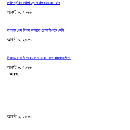
গোবিপ্রবির খোলা ম্যানহোল যেন মরণফাঁদ
আগস্ট ৯, ২০২৬
বাবাকে শেষ বিদায় জানাতে রোজারিওতে মেসি
আগস্ট ৯, ২০২৬
বিএসএফ গুলি করে মারল আরও এক বাংলাদেশিকে
আগস্ট ৯, ২০২৬
Load more
সম্পাদকের পছন্দ
ফটিকছড়িতে প্রধানমন্ত্রী তারেক রহমানের কাঙ্খিত সফরঃ হেফাজত আমীরের সাথে একান্ত বৈঠক
আগস্ট ৯, ২০২৬