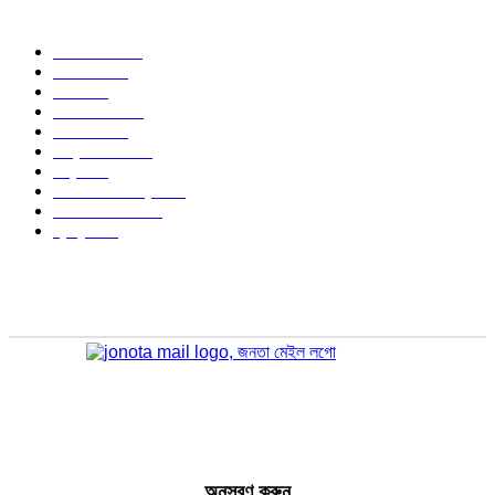
জনপ্রিয় বিষয়
বাংলাদেশ
1568
জাতীয়
1179
খেলা
715
জেলার খবর
683
রাজনীতি
646
আন্তর্জাতিক
490
বিশ্ব
402
অর্থনীতি ও বাণিজ্য
347
আইন আদালত
297
স্বাস্থ্য
296
অনুসরণ করুন