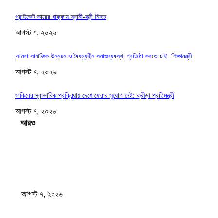
প্রাইভেট কারের ধাক্কায় স্বামী-স্ত্রী নিহত
আগস্ট ৭, ২০২৬
আমরা সামাজিক উন্নয়ন ও বৈষম্যহীন সমাজব্যবস্থা প্রতিষ্ঠা করতে চাই: শিক্ষামন্ত্রী
আগস্ট ৭, ২০২৬
সাকিবের স্বাভাবিক প্রক্রিয়ায় দেশে ফেরার সুযোগ নেই: ক্রীড়া প্রতিমন্ত্রী
আগস্ট ৭, ২০২৬
Load more
সম্পাদকের পছন্দ
শেখ হাসিনার বক্তব্যে ভারতের সমর্থন নেই : রণধীর জয়সওয়াল
আগস্ট ৭, ২০২৬
প্রাইভেট কারের ধাক্কায় স্বামী-স্ত্রী নিহত