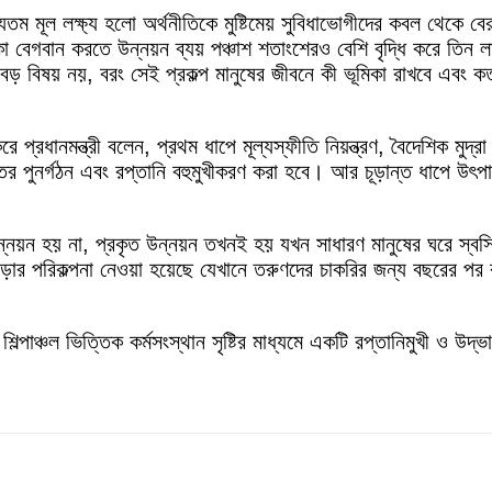
 মূল লক্ষ্য হলো অর্থনীতিকে মুষ্টিমেয় সুবিধাভোগীদের কবল থেকে বে
াকা বেগবান করতে উন্নয়ন ব্যয় পঞ্চাশ শতাংশেরও বেশি বৃদ্ধি করে তি
বড় বিষয় নয়, বরং সেই প্রকল্প মানুষের জীবনে কী ভূমিকা রাখবে এবং কতট
রধানমন্ত্রী বলেন, প্রথম ধাপে মূল্যস্ফীতি নিয়ন্ত্রণ, বৈদেশিক মুদ্র
খাতের পুনর্গঠন এবং রপ্তানি বহুমুখীকরণ করা হবে। আর চূড়ান্ত ধাপে উৎপা
রকৃত উন্নয়ন হয় না, প্রকৃত উন্নয়ন তখনই হয় যখন সাধারণ মানুষের ঘরে 
ড়ার পরিকল্পনা নেওয়া হয়েছে যেখানে তরুণদের চাকরির জন্য বছরের পর 
 শিল্পাঞ্চল ভিত্তিক কর্মসংস্থান সৃষ্টির মাধ্যমে একটি রপ্তানিমুখী ও উ