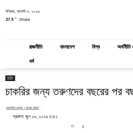
শনিবার, আগস্ট ৮, ২০২৬
C
27.9
Dhaka
রাজনীতি
বাংলাদেশ
বিশ্ব
অর্থনীতি 
ধর্ম
জাতীয়
চাকরির জন্য তরুণদের বছরের পর বছর 
অনলাইন ডেস্ক । জনতা মেইল
প্রকাশ: জুন ২৯, ২০২৬ ৪:৪২
Share
19
0