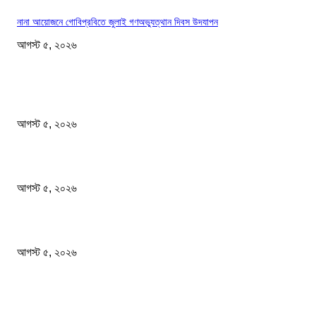
নানা আয়োজনে গোবিপ্রবিতে জুলাই গণঅভ্যুত্থান দিবস উদযাপন
আগস্ট ৫, ২০২৬
সম্পাদকের পছন্দ
ফ্র্যাঞ্চাইজি ক্রিকেটে রিশাদের নতুন অধ্যায়
আগস্ট ৫, ২০২৬
রাষ্ট্রীয় অনুষ্ঠানে দলীয়করণের অভিযোগে এনসিপিসহ ১১ দলীয় জোটের কর্মসূচি বর্জন
আগস্ট ৫, ২০২৬
আরও ৫ শিশুর মৃত্যু হামের উপসর্গ নিয়ে
আগস্ট ৫, ২০২৬
জনপ্রিয় খবর
ফ্র্যাঞ্চাইজি ক্রিকেটে রিশাদের নতুন অধ্যায়