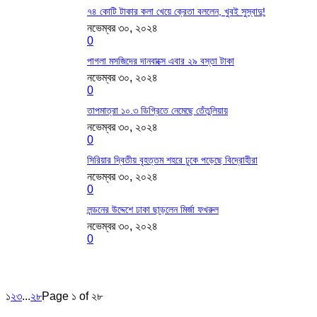
৭৪ কোটি টাকার কলা খেয়ে ক্রেতা বললেন, খুবই সুস্বাদু!
নভেম্বর ৩০, ২০২৪
0
পাগলা মসজিদের দানবাক্সে এবার ২৯ বস্তা টাকা
নভেম্বর ৩০, ২০২৪
0
তাপমাত্রা ১০.৩ ডিগ্রিতে নেমেছে তেঁতুলিয়ায়
নভেম্বর ৩০, ২০২৪
0
সিরিয়ার দ্বিতীয় বৃহত্তম শহরে ঢুকে পড়েছে বিদ্রোহীরা
নভেম্বর ৩০, ২০২৪
0
লন্ডনের উদ্দেশে ঢাকা ছাড়লেন মির্জা ফখরুল
নভেম্বর ৩০, ২০২৪
0
১
২
৩
...
২৮
Page ১ of ২৮