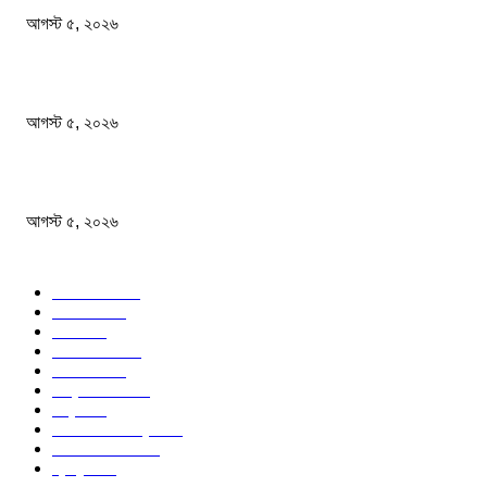
আগস্ট ৫, ২০২৬
রাষ্ট্রীয় অনুষ্ঠানে দলীয়করণের অভিযোগে এনসিপিসহ ১১ দলীয় জোটের কর্মসূচি বর্জন
আগস্ট ৫, ২০২৬
আরও ৫ শিশুর মৃত্যু হামের উপসর্গ নিয়ে
আগস্ট ৫, ২০২৬
জনপ্রিয় বিষয়
বাংলাদেশ
1568
জাতীয়
1166
খেলা
711
জেলার খবর
671
রাজনীতি
645
আন্তর্জাতিক
488
বিশ্ব
402
অর্থনীতি ও বাণিজ্য
345
আইন আদালত
297
স্বাস্থ্য
295