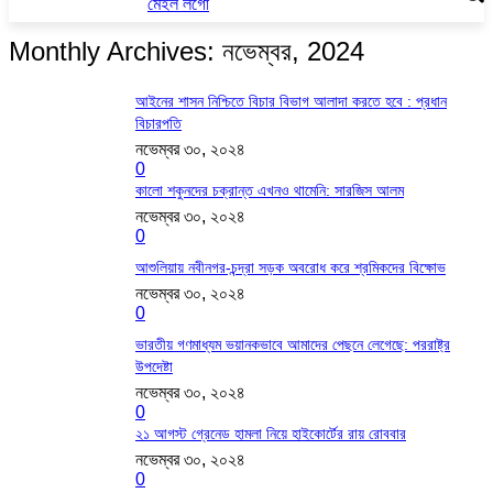
Monthly Archives: নভেম্বর, 2024
আইনের শাসন নিশ্চিতে বিচার বিভাগ আলাদা করতে হবে : প্রধান
বিচারপতি
নভেম্বর ৩০, ২০২৪
0
কালো শকুনদের চক্রান্ত এখনও থামেনি: সারজিস আলম
নভেম্বর ৩০, ২০২৪
0
আশুলিয়ায় নবীনগর-চন্দ্রা সড়ক অবরোধ করে শ্রমিকদের বিক্ষোভ
নভেম্বর ৩০, ২০২৪
0
ভারতীয় গণমাধ্যম ভয়ানকভাবে আমাদের পেছনে লেগেছে: পররাষ্ট্র
উপদেষ্টা
নভেম্বর ৩০, ২০২৪
0
২১ আগস্ট গ্রেনেড হামলা নিয়ে হাইকোর্টের রায় রোববার
নভেম্বর ৩০, ২০২৪
0