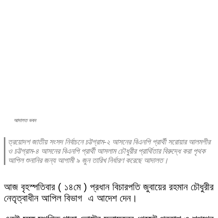
আদালত ভবন
ত্রয়োদশ জাতীয় সংসদ নির্বাচনে চট্টগ্রাম-২ আসনের বিএনপি প্রার্থী সরোয়ার আলমগীর
ও চট্টগ্রাম-৪ আসনের বিএনপি প্রার্থী আসলাম চৌধুরীর প্রার্থিতার বিরুদ্ধে করা পৃথক
আপিল শুনানির জন্য আগামী ৯ জুন তারিখ নির্ধারণ করেছে আদালত।
আজ বৃহস্পতিবার ( ১৪মে ) প্রধান বিচারপতি জুবায়ের রহমান চৌধুরীর
নেতৃত্বাধীন আপিল বিভাগ এ আদেশ দেন।