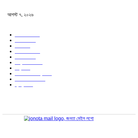
অস্ট্রেলিয়া একাদশ আবারও চাপে ফেলল বাংলাদেশকে
আগস্ট ৭, ২০২৬
জনপ্রিয় বিষয়
বাংলাদেশ
1568
জাতীয়
1173
খেলা
713
জেলার খবর
676
রাজনীতি
646
আন্তর্জাতিক
489
বিশ্ব
402
অর্থনীতি ও বাণিজ্য
346
আইন আদালত
297
স্বাস্থ্য
296