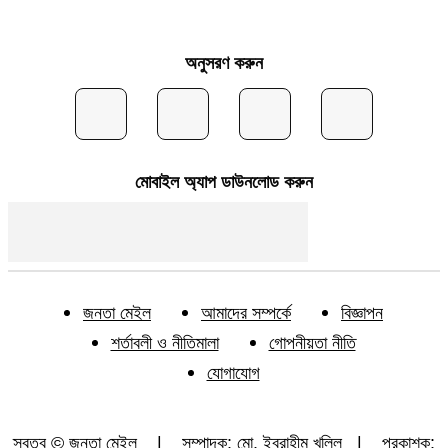
অনুসরণ করুন
মোবাইল অ্যাপ ডাউনলোড করুন
জনতা মেইল
আমাদের সম্পর্কে
বিজ্ঞাপন
শর্তাবলী ও নীতিমালা
গোপনীয়তা নীতি
যোগাযোগ
স্বত্ব © জনতা মেইল | সম্পাদক: মো. ইব্রাহীম খলিল | প্রকাশক: