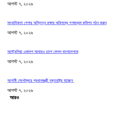
আগস্ট ৭, ২০২৬
সাংবাদিকতা পেশার অস্তিত্ব রক্ষায় অবিলম্বে গণমাধ্যম কমিশন গঠন করুন
আগস্ট ৭, ২০২৬
অস্ট্রেলিয়া একাদশ আবারও চাপে ফেলল বাংলাদেশকে
আগস্ট ৭, ২০২৬
আগামী সেপ্টেম্বরে প্রধানমন্ত্রী যুক্তরাষ্ট্র যাচ্ছেন
আগস্ট ৭, ২০২৬
Load more
সম্পাদকের পছন্দ
ফটিকছড়িতে বেকারির চুলা থেকে আগুন লেগে ১৬ দোকান পুড়ে ছাই