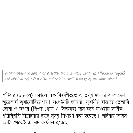
দেশের বাজারে আবারও কমানো হয়েছে সোনা ও রুপার দাম। নতুন সিদ্ধান্ত অনুযায়ী
সোমবার (১৮ মে) থেকে সারাদেশে সোনা ও রুপা বিক্রি হচ্ছে সংশোধিত দামে।
শনিবার (১৬ মে) সকালে এক বিজ্ঞপ্তিতে এ তথ্য জানায় বাংলাদেশ
জুয়েলার্স অ্যাসোসিয়েশন। সংগঠনটি জানায়, স্থানীয় বাজারে তেজাবি
সোনা ও রুপার (পিওর গোল্ড ও সিলভার) দাম কমে যাওয়ায় সার্বিক
পরিস্থিতি বিবেচনায় নতুন মূল্য নির্ধারণ করা হয়েছে। শনিবার সকাল
১০টা থেকেই এ দাম কার্যকর হয়েছে।