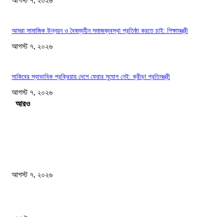
আগস্ট ৭, ২০২৬
আমরা সামাজিক উন্নয়ন ও বৈষম্যহীন সমাজব্যবস্থা প্রতিষ্ঠা করতে চাই: শিক্ষামন্ত্রী
আগস্ট ৭, ২০২৬
সাকিবের স্বাভাবিক প্রক্রিয়ায় দেশে ফেরার সুযোগ নেই: ক্রীড়া প্রতিমন্ত্রী
আগস্ট ৭, ২০২৬
Load more
সম্পাদকের পছন্দ
শেখ হাসিনার বক্তব্যে ভারতের সমর্থন নেই : রণধীর জয়সওয়াল
আগস্ট ৭, ২০২৬
প্রাইভেট কারের ধাক্কায় স্বামী-স্ত্রী নিহত