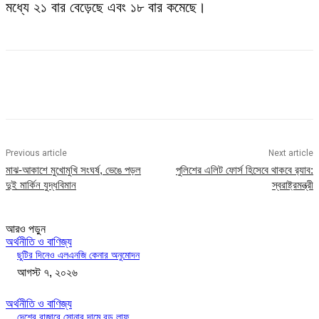
মধ্যে ২১ বার বেড়েছে এবং ১৮ বার কমেছে।
Previous article
Next article
মাঝ-আকাশে মুখোমুখি সংঘর্ষ, ভেঙে পড়ল
পুলিশের এলিট ফোর্স হিসেবে থাকবে র‌্যাব:
দুই মার্কিন যুদ্ধবিমান
স্বরাষ্ট্রমন্ত্রী
আরও পড়ুন
অর্থনীতি ও বাণিজ্য
ছুটির দিনেও এলএনজি কেনার অনুমোদন
আগস্ট ৭, ২০২৬
অর্থনীতি ও বাণিজ্য
দেশের বাজারে সোনার দামে বড় লাফ