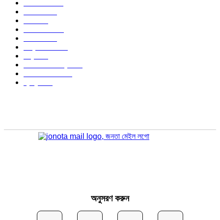
বাংলাদেশ
1568
জাতীয়
1174
খেলা
714
জেলার খবর
678
রাজনীতি
646
আন্তর্জাতিক
490
বিশ্ব
402
অর্থনীতি ও বাণিজ্য
347
আইন আদালত
297
স্বাস্থ্য
296
অনুসরণ করুন