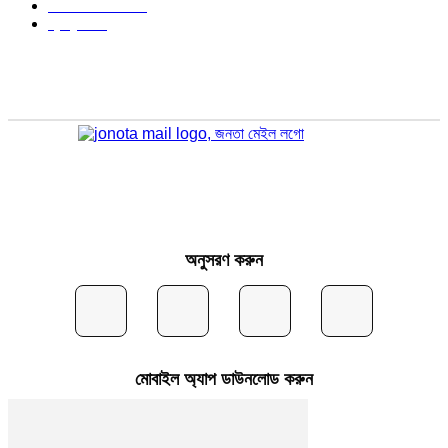
আইন আদালত
297
স্বাস্থ্য
296
অনুসরণ করুন
মোবাইল অ্যাপ ডাউনলোড করুন