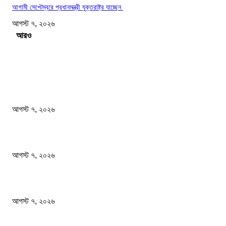
আগামী সেপ্টেম্বরে প্রধানমন্ত্রী যুক্তরাষ্ট্র যাচ্ছেন
আগস্ট ৭, ২০২৬
Load more
সম্পাদকের পছন্দ
ফটিকছড়িতে বেকারির চুলা থেকে আগুন লেগে ১৬ দোকান পুড়ে ছাই
আগস্ট ৭, ২০২৬
সাংবাদিকতা পেশার অস্তিত্ব রক্ষায় অবিলম্বে গণমাধ্যম কমিশন গঠন করুন
আগস্ট ৭, ২০২৬
অস্ট্রেলিয়া একাদশ আবারও চাপে ফেলল বাংলাদেশকে
আগস্ট ৭, ২০২৬
জনপ্রিয় খবর