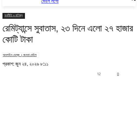
অর্থনীতি ও বাণিজ্য
রেমিট্যান্সে সুবাতাস, ২৩ দিনে এলো ২৭ হাজার
কোটি টাকা
অনলাইন ডেস্ক । জনতা মেইল
প্রকাশ: জুন ২৪, ২০২৬ ৮:১১
12
0