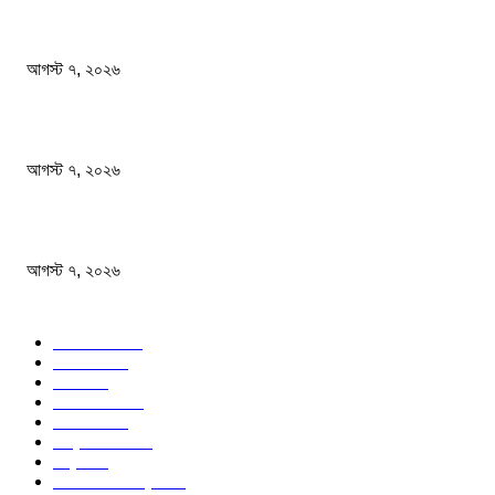
ফটিকছড়িতে বেকারির চুলা থেকে আগুন লেগে ১৬ দোকান পুড়ে ছাই
আগস্ট ৭, ২০২৬
সাংবাদিকতা পেশার অস্তিত্ব রক্ষায় অবিলম্বে গণমাধ্যম কমিশন গঠন করুন
আগস্ট ৭, ২০২৬
অস্ট্রেলিয়া একাদশ আবারও চাপে ফেলল বাংলাদেশকে
আগস্ট ৭, ২০২৬
জনপ্রিয় বিষয়
বাংলাদেশ
1568
জাতীয়
1173
খেলা
713
জেলার খবর
676
রাজনীতি
646
আন্তর্জাতিক
489
বিশ্ব
402
অর্থনীতি ও বাণিজ্য
346