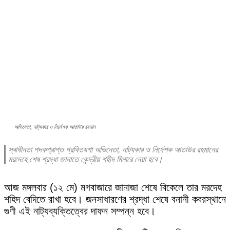
অভিনেতা, নাট্যকার ও নির্দেশক আতাউর রহমান
স্বাধীনতা পদকপ্রাপ্ত প্রথিতযশা অভিনেতা, নাট্যকার ও নির্দেশক আতাউর রহমানের
মরদেহে শেষ শ্রদ্ধা জানাতে কেন্দ্রীয় শহীদ মিনারে নেয়া হবে।
আজ মঙ্গলবার (১২ মে) মগবাজারে জানাজা শেষে বিকেলে তার মরদেহ
শহিদ বেদিতে রাখা হবে। জনসাধারণের শ্রদ্ধা শেষে বনানী কবরস্থানে
গুণী এই নাট্যব্যক্তিত্বের দাফন সম্পন্ন হবে।