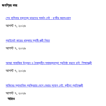
জনপ্রিয় খবর
শেখ হাসিনার বক্তব্যে ভারতের সমর্থন নেই : রণধীর জয়সওয়াল
আগস্ট ৭, ২০২৬
প্রাইভেট কারের ধাক্কায় স্বামী-স্ত্রী নিহত
আগস্ট ৭, ২০২৬
আমরা সামাজিক উন্নয়ন ও বৈষম্যহীন সমাজব্যবস্থা প্রতিষ্ঠা করতে চাই: শিক্ষামন্ত্রী
আগস্ট ৭, ২০২৬
সাকিবের স্বাভাবিক প্রক্রিয়ায় দেশে ফেরার সুযোগ নেই: ক্রীড়া প্রতিমন্ত্রী
আগস্ট ৭, ২০২৬
Load more