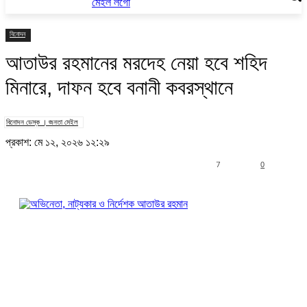
বিনোদন
আতাউর রহমানের মরদেহ নেয়া হবে শহিদ
মিনারে, দাফন হবে বনানী কবরস্থানে
বিনোদন ডেস্ক । জনতা মেইল
প্রকাশ: মে ১২, ২০২৬ ১২:২৯
7
0