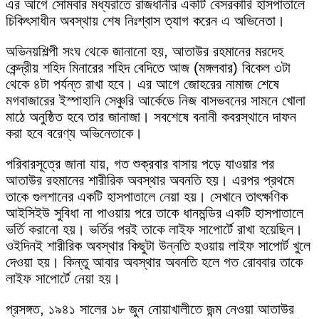
এর আগে সোমবার মধ্যরাতে রাজধানীর একটি বেসরকারি হাসপাতালে
চিকিৎসাধীন অবস্থায় শেষ নিঃশ্বাস ত্যাগ করেন এ অভিনেতা।
অভিনয়শিল্পী সংঘ থেকে জানানো হয়, আতাউর রহমানের মরদেহ
কেন্দ্রীয় শহিদ মিনারের শহিদ বেদিতে আজ (মঙ্গলবার) বিকেল ৩টা
থেকে ৪টা পর্যন্ত রাখা হবে। এর আগে জোহরের নামাজ শেষে
মগবাজারের ইস্পাহানি সেঞ্চুরি আর্কেডে নিজ বাসভবনের সামনে খোলা
মাঠে অনুষ্ঠিত হবে তার জানাজা। সবশেষে বনানী কবরস্থানে দাফন
করা হবে বরেণ্য অভিনেতাকে।
পরিবারসূত্রে জানা যায়, গত শুক্রবার বাসায় পড়ে যাওয়ার পর
আতাউর রহমানের শারীরিক অবস্থার অবনতি হয়। এরপর প্রথমে
তাকে গুলশানের একটি হাসপাতালে নেয়া হয়। সেখানে তাৎক্ষণিক
আইসিইউ সুবিধা না পাওয়ায় পরে তাকে ধানমন্ডির একটি হাসপাতালে
ভর্তি করানো হয়। ভর্তির পরই তাকে লাইফ সাপোর্টে রাখা হয়েছিল।
ওইদিনই শারীরিক অবস্থার কিছুটা উন্নতি হওয়ায় লাইফ সাপোর্ট খুলে
দেওয়া হয়। কিন্তু আবার অবস্থার অবনতি হলে গত রোববার তাকে
লাইফ সাপোর্টে নেয়া হয়।
প্রসঙ্গত, ১৯৪১ সালের ১৮ জুন নোয়াখালীতে জন্ম নেওয়া আতাউর