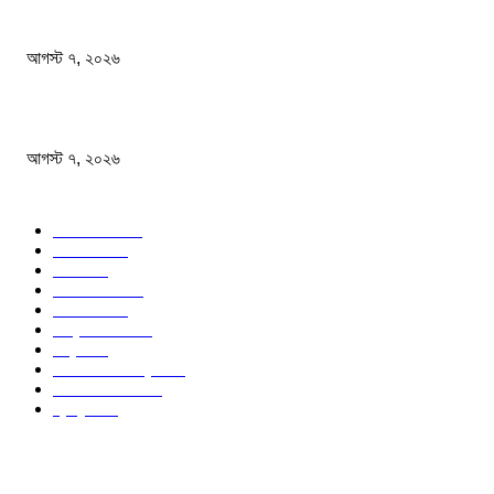
প্রাইভেট কারের ধাক্কায় স্বামী-স্ত্রী নিহত
আগস্ট ৭, ২০২৬
আমরা সামাজিক উন্নয়ন ও বৈষম্যহীন সমাজব্যবস্থা প্রতিষ্ঠা করতে চাই: শিক্ষামন্ত্রী
আগস্ট ৭, ২০২৬
জনপ্রিয় বিষয়
বাংলাদেশ
1568
জাতীয়
1174
খেলা
714
জেলার খবর
678
রাজনীতি
646
আন্তর্জাতিক
490
বিশ্ব
402
অর্থনীতি ও বাণিজ্য
347
আইন আদালত
297
স্বাস্থ্য
296