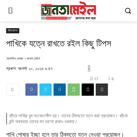
জীবনযাপন
পাখিকে যত্নে রাখতে রইল কিছু টিপস
অনলাইন ডেস্ক । জনতা মেইল
প্রকাশ: আগস্ট ২০, ২০২৫ ৯:৪৭
17
0
খাঁচার পাখিরা খুব সংবেদনশীল হয়। তাদের ঠিকমতো যত্ন করা প্রয়োজন। খাঁচায়
বন্দি অবস্থায় তাদের মন ভালো রাখাও দরকার।
পাখি পোষার ইচ্ছা হলে তার ঠিকমতো যত্ন নেওয়া প্রয়োজন।