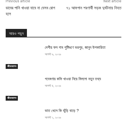
Previous article
Next article
ডাবের পানি খাওয়া যাবে না যেসব রোগ
৭১ আফগান শরণার্থী সড়ক দুর্ঘটনায় নিহত
হলে
আরও পড়ুন
দেশীয় ফল গাব পুষ্টিগুণে ভরপুর, জানুন উপকারিতা
আগস্ট ৬, ২০২৬
জীবনযাপন
গবেষণায় কফি খাওয়া নিয়ে মিললো নতুন তথ্য
আগস্ট ৪, ২০২৬
জীবনযাপন
ভাত খেলে কি ভুঁড়ি বাড়ে ?
আগস্ট ২, ২০২৬