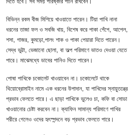
দিতে হবে। সব সময় পরিষ্কার পানি রাখবেন।
বিভিন্ন রকম বীজ মিশিয়ে খাওয়াতে পারেন। টিয়া পাখি নানা
ধরনের তাজা ফল ও সবজি খায়, বিশেষ করে পাকা পেঁপে, আপেল,
শসা, গাজর, কুমড়ো,পালং শাক ও পাকা পেয়ারা দিতে পারেন।
সেদ্ধ ভুট্টা, ভেজানো ছোলা, বা অল্প পরিমাণে ভাতও দেওয়া যেতে
পারে। মাঝেমধ্যে ডাবের পানিও দিতে পারেন।
পোষা পাখিকে চকোলেট খাওয়াবেন না। চকোলেটে থাকে
থিয়োব্রোমাইন নামে এক ধরনের উপাদান, যা পাখিদের স্নায়ুতন্ত্রে
প্রভাব ফেলতে পারে। এ ছাড়া পাখিকে ভুলেও চা, কফি বা সোডা
খাওয়ানোর চেষ্টা করবেন না। ক্যাফিন সামান্য পরিমাণে পাখির
শরীরে গেলেও ওদের হৃৎস্পন্দনে বড় প্রভাব ফেলতে পারে।