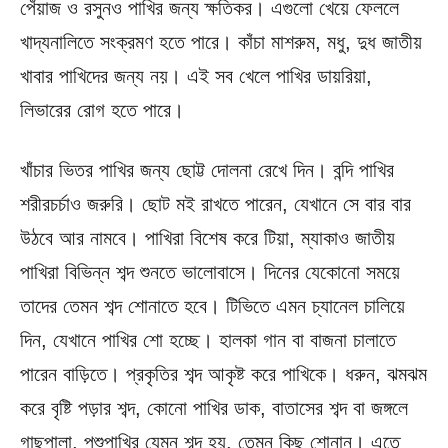
পেঁয়াজ ও রসুনও পাখির জন্য ক্ষতিকর। এগুলো খেয়ে ফেললে
খাদ্যনালিতে সংক্রমণ হতে পারে। কাঁচা মাশরুম, মধু, দুধ জাতীয়
খাবার পাখিদের জন্য নয়। এই সব খেলে পাখির ডায়রিয়া,
লিভারের রোগ হতে পারে।
খাঁচার ভিতর পাখির জন্য ছোট্ট দোলনা রেখে দিন। বন্দি পাখির
শরীরচর্চাও জরুরি। ছোট মই রাখতে পারেন, যেখানে সে বার বার
উঠবে আর নামবে। পাখিরা বিশেষ করে টিয়া, ম্যাকাও জাতীয়
পাখিরা বিভিন্ন শব্দ শুনতে ভালোবাসে। দিনের যেকোনো সময়ে
তাদের তেমন শব্দ শোনাতে হবে। টিভিতে এমন চ্যানেল চালিয়ে
দিন, যেখানে পাখির শো হচ্ছে। হালকা গান বা বাজনা চালাতে
পারেন বাড়িতে। প্রকৃতির শব্দ আকৃষ্ট করে পাখিকে। ধরুন, ঝমঝম
করে বৃষ্টি পড়ার শব্দ, কোনো পাখির ডাক, বাতাসের শব্দ বা জঙ্গলে
গাছপালা, পশুপাখির যেমন শব্দ হয়, তেমন কিছু শোনান। এতে