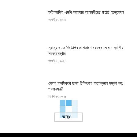
ফটিকছড়ির এমপি সরোয়ার আলমগীরের মায়ের ইন্তেকাল
আগস্ট ৮, ২০২৬
স্বাস্থ্য খাতে জিডিপির ৫ শতাংশ বরাদ্দের ঘোষণা স্থানীয়
সরকারমন্ত্রীর
আগস্ট ৮, ২০২৬
সেবার মানসিকতা ছাড়া চিকিৎসার মানোন্নয়ন সম্ভব নয়:
প্রধানমন্ত্রী
আগস্ট ৮, ২০২৬
Load more