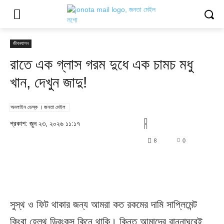
জীবনযাপন
রাতে এক গ্লাস গরম দুধে এক চামচ মধু
খান, দেখুন জাদু!
অনলাইন ডেস্ক । জনতা মেইল
প্রকাশ: জুন ২৩, ২০২৬ ১১:১৭
8
0
সুস্থ ও ফিট থাকার জন্য আমরা কত রকমের দামি সাপ্লিমেন্ট
কিংবা হেলথ ড্রিংকস কিনে থাকি। কিন্তু আমাদের রান্নাঘরেই