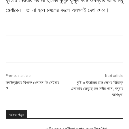
ফুটিয়ে নেওয়ার পর তা হালকা কুসুম কুসুম গরম অবস্থায় তাতে মধু
মেশাবেন। তা না হলে মঙ্গলের বদলে অমঙ্গলই দেখা দেবে।
Previous article
Next article
স্কটল্যান্ডের বিপক্ষে খেলবেন কি নেইমার
বৃষ্টি ও উজানের ঢলে দেশের বিভিন্ন
?
এলাকায় বেড়েছে নদ-নদীর পানি, বন্যার
আশঙ্কা
আরও পড়ুন
দেশীয় ফল গাব পুষ্টিগুণে ভরপুর, জানুন উপকারিতা