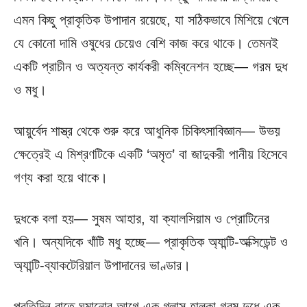
এমন কিছু প্রাকৃতিক উপাদান রয়েছে, যা সঠিকভাবে মিশিয়ে খেলে
যে কোনো দামি ওষুধের চেয়েও বেশি কাজ করে থাকে। তেমনই
একটি প্রাচীন ও অত্যন্ত কার্যকরী কম্বিনেশন হচ্ছে— গরম দুধ
ও মধু।
আয়ুর্বেদ শাস্ত্র থেকে শুরু করে আধুনিক চিকিৎসাবিজ্ঞান— উভয়
ক্ষেত্রেই এ মিশ্রণটিকে একটি ‘অমৃত’ বা জাদুকরী পানীয় হিসেবে
গণ্য করা হয়ে থাকে।
দুধকে বলা হয়— সুষম আহার, যা ক্যালসিয়াম ও প্রোটিনের
খনি। অন্যদিকে খাঁটি মধু হচ্ছে— প্রাকৃতিক অ্যান্টি-অক্সিডেন্ট ও
অ্যান্টি-ব্যাকটেরিয়াল উপাদানের ভাণ্ডার।
প্রতিদিন রাতে ঘুমানোর আগে এক গ্লাস হালকা গরম দুধে এক