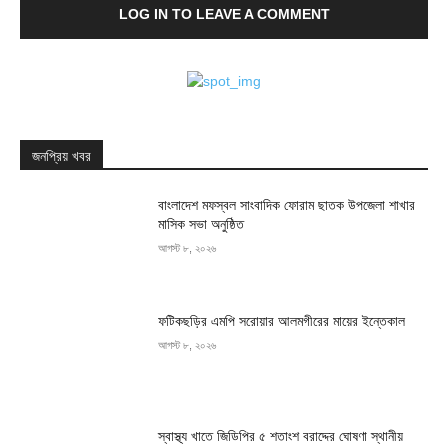
LOG IN TO LEAVE A COMMENT
জনপ্রিয় খবর
বাংলাদেশ মফস্বল সাংবাদিক ফোরাম ছাতক উপজেলা শাখার
মাসিক সভা অনুষ্ঠিত
আগস্ট ৮, ২০২৬
ফটিকছড়ির এমপি সরোয়ার আলমগীরের মায়ের ইন্তেকাল
আগস্ট ৮, ২০২৬
স্বাস্থ্য খাতে জিডিপির ৫ শতাংশ বরাদ্দের ঘোষণা স্থানীয়