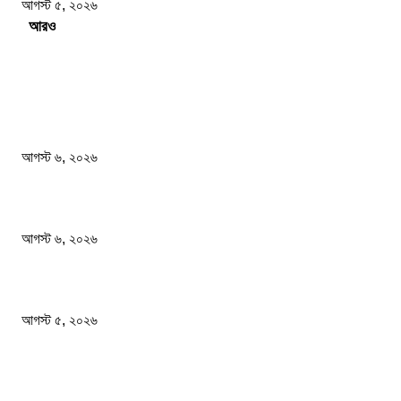
আগস্ট ৫, ২০২৬
Load more
সম্পাদকের পছন্দ
জুলাই মাসে সড়ক দুর্ঘটনায় ৪১৬ মৃত্যু
আগস্ট ৬, ২০২৬
দেশের বাজারে সোনার দামে বড় লাফ
আগস্ট ৬, ২০২৬
ফ্র্যাঞ্চাইজি ক্রিকেটে রিশাদের নতুন অধ্যায়
আগস্ট ৫, ২০২৬
জনপ্রিয় খবর
জুলাই মাসে সড়ক দুর্ঘটনায় ৪১৬ মৃত্যু