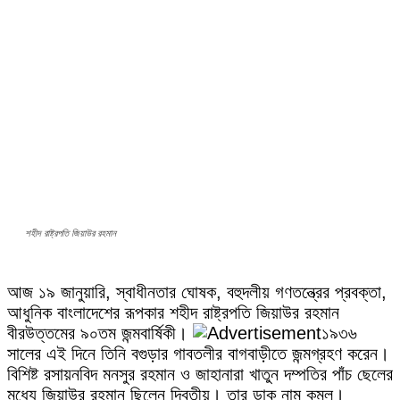
শহীদ রাষ্ট্রপতি জিয়াউর রহমান
আজ ১৯ জানুয়ারি, স্বাধীনতার ঘোষক, বহুদলীয় গণতন্ত্রের প্রবক্তা,
আধুনিক বাংলাদেশের রূপকার শহীদ রাষ্ট্রপতি জিয়াউর রহমান
বীরউত্তমের ৯০তম জন্মবার্ষিকী।
১৯৩৬
সালের এই দিনে তিনি বগুড়ার গাবতলীর বাগবাড়ীতে জন্মগ্রহণ করেন।
বিশিষ্ট রসায়নবিদ মনসুর রহমান ও জাহানারা খাতুন দম্পতির পাঁচ ছেলের
মধ্যে জিয়াউর রহমান ছিলেন দ্বিতীয়। তার ডাক নাম কমল।