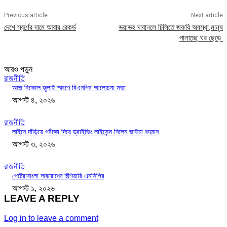
Previous article
Next article
দেশে স্বর্ণের দামে আবার রেকর্ড
ভয়াভহ দাবানলে চিলিতে জরুরি অবস্থা,মানুষ
পালাচ্ছে ঘর ছেড়ে
আরও পড়ুন
রাজনীতি
আজ বিকেলে জুলাই স্মরণে বিএনপির আলোচনা সভা
আগস্ট ৪, ২০২৬
রাজনীতি
লাইনে দাঁড়িয়ে পরীক্ষা দিয়ে ড্রাইভিং লাইসেন্স নিলেন জাইমা রহমান
আগস্ট ৩, ২০২৬
রাজনীতি
পেট্রোবাংলা অবরোধের হুঁশিয়ারি এনসিপির
আগস্ট ১, ২০২৬
LEAVE A REPLY
Log in to leave a comment