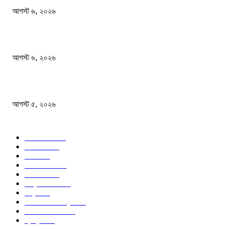
আগস্ট ৬, ২০২৬
দেশের বাজারে সোনার দামে বড় লাফ
আগস্ট ৬, ২০২৬
ফ্র্যাঞ্চাইজি ক্রিকেটে রিশাদের নতুন অধ্যায়
আগস্ট ৫, ২০২৬
জনপ্রিয় বিষয়
বাংলাদেশ
1568
জাতীয়
1167
খেলা
711
জেলার খবর
671
রাজনীতি
645
আন্তর্জাতিক
488
বিশ্ব
402
অর্থনীতি ও বাণিজ্য
346
আইন আদালত
297
স্বাস্থ্য
295