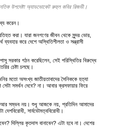
াজনৈতিক উপদেষ্টা অ্যাডভোকেট রুহুল কবির রিজভী।
্তব্য করেন।
প্রতিহত করা। যারা জনগণের জীবন থেকে সুন্দর ভোর,
থ ব্যবহার করে দেশে অস্থিতিশীলতা ও সন্ত্রাসী
পিপাসু সরকার গঠন করেছিলেন, সেই পরিস্থিতির বিরুদ্ধে
তৈরির চেষ্টা চলছে।
, জনির মতো অসংখ্য জাতীয়তাবাদের সৈনিককে হত্যা
সেটা সমর্থন দেবে? না। আবার ক্রসফায়ার ফিরে
তা আর সম্ভব নয়। শুধু আজকে নয়, প্রতিদিন আমাদের
া দেশবিরোধী, সার্বভৌমত্ববিরোধী।
াবেন? দিল্লির কৃতদাস বানাবেন? এটা হবে না। দেশের