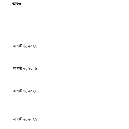
Load more
সম্পাদকের পছন্দ
আজ রাতেই ঝড়ের আশঙ্কা ১০ জেলায় হতে পারে বজ্রসহ বৃষ্টি ও...
আগস্ট ৬, ২০২৬
নিরাপত্তা জোরদারের নির্দেশ দেশের সব বিমানবন্দরে
আগস্ট ৬, ২০২৬
এসএসসি পরীক্ষার ফল প্রকাশের তারিখ ঘোষণা করলো মন্ত্রণালয়
আগস্ট ৬, ২০২৬
জনপ্রিয় খবর
আজ রাতেই ঝড়ের আশঙ্কা ১০ জেলায় হতে পারে বজ্রসহ বৃষ্টি ও...
আগস্ট ৬, ২০২৬