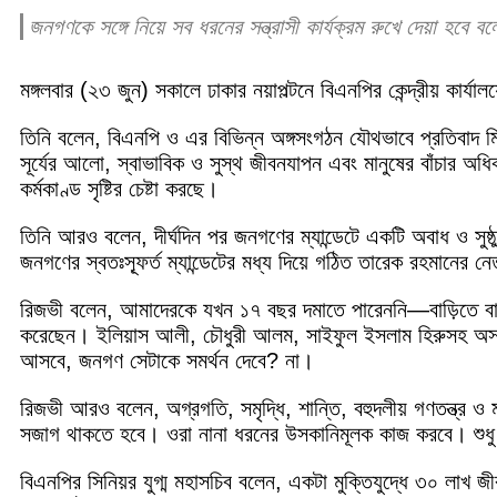
জনগণকে সঙ্গে নিয়ে সব ধরনের সন্ত্রাসী কার্যক্রম রুখে দেয়া হবে 
মঙ্গলবার (২৩ জুন) সকালে ঢাকার নয়াপল্টনে বিএনপির কেন্দ্রীয় কার
তিনি বলেন, বিএনপি ও এর বিভিন্ন অঙ্গসংগঠন যৌথভাবে প্রতিবাদ মি
সূর্যের আলো, স্বাভাবিক ও সুস্থ জীবনযাপন এবং মানুষের বাঁচার অধি
কর্মকাণ্ড সৃষ্টির চেষ্টা করছে।
তিনি আরও বলেন, দীর্ঘদিন পর জনগণের ম্যান্ডেটে একটি অবাধ ও সুষ্ঠ
জনগণের স্বতঃস্ফূর্ত ম্যান্ডেটের মধ্য দিয়ে গঠিত তারেক রহমানের নেত
রিজভী বলেন, আমাদেরকে যখন ১৭ বছর দমাতে পারেননি—বাড়িতে বাড়িতে
করেছেন। ইলিয়াস আলী, চৌধুরী আলম, সাইফুল ইসলাম হিরুসহ অসংখ
আসবে, জনগণ সেটাকে সমর্থন দেবে? না।
রিজভী আরও বলেন, অগ্রগতি, সমৃদ্ধি, শান্তি, বহুদলীয় গণতন্ত্র 
সজাগ থাকতে হবে। ওরা নানা ধরনের উসকানিমূলক কাজ করবে। শুধু ত
বিএনপির সিনিয়র যুগ্ম মহাসচিব বলেন, একটা মুক্তিযুদ্ধে ৩০ লাখ 