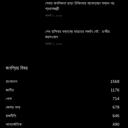
সেবার মানসিকতা ছাড়া চিকিৎসার মানোন্নয়ন সম্ভব নয়:
প্রধানমন্ত্রী
আগস্ট ৮, ২০২৬
শেখ হাসিনার বক্তব্যে ভারতের সমর্থন নেই : রণধীর
জয়সওয়াল
আগস্ট ৭, ২০২৬
জনপ্রিয় বিষয়
বাংলাদেশ
1568
জাতীয়
1176
খেলা
714
জেলার খবর
678
রাজনীতি
646
আন্তর্জাতিক
490