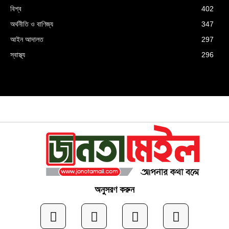
বিশ্ব
402
অর্থনীতি ও বাণিজ্য
347
আইন আদালত
297
স্বাস্থ্য
296
অনুসরণ করুন