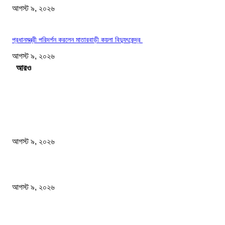
আগস্ট ৯, ২০২৬
প্রধানমন্ত্রী পরিদর্শন করলেন মাতারবাড়ী কয়লা বিদ্যুৎকেন্দ্র
আগস্ট ৯, ২০২৬
Load more
সম্পাদকের পছন্দ
২৪ ঘণ্টায় ডিএমপির বিশেষ অভিযানে গ্রেপ্তার ৫০৪ জন
আগস্ট ৯, ২০২৬
বিএনপি রাষ্ট্রপতি নির্বাচনে দুটি মনোনয়নপত্র নিয়েছে
আগস্ট ৯, ২০২৬
রাষ্ট্রপতি নির্বাচনে কর্নেল (অব.) অলি আহমেদ হচ্ছেন ১১ দলীয় জোটের প্রার্থী