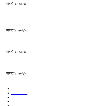
আগস্ট ৯, ২০২৬
জনপ্রিয় খবর
২৪ ঘণ্টায় ডিএমপির বিশেষ অভিযানে গ্রেপ্তার ৫০৪ জন
আগস্ট ৯, ২০২৬
বিএনপি রাষ্ট্রপতি নির্বাচনে দুটি মনোনয়নপত্র নিয়েছে
আগস্ট ৯, ২০২৬
রাষ্ট্রপতি নির্বাচনে কর্নেল (অব.) অলি আহমেদ হচ্ছেন ১১ দলীয় জোটের প্রার্থী
আগস্ট ৯, ২০২৬
জনপ্রিয় বিষয়
বাংলাদেশ
1568
জাতীয়
1179
খেলা
714
জেলার খবর
680
রাজনীতি
646