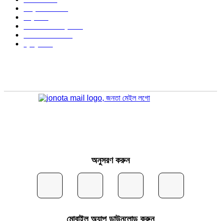
আন্তর্জাতিক
490
বিশ্ব
402
অর্থনীতি ও বাণিজ্য
347
আইন আদালত
297
স্বাস্থ্য
296
অনুসরণ করুন
মোবাইল অ্যাপ ডাউনলোড করুন