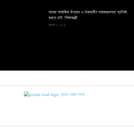
আমরা সামাজিক উন্নয়ন ও বৈষম্যহীন সমাজব্যবস্থা প্রতিষ্ঠা
করতে চাই: শিক্ষামন্ত্রী
আগস্ট ৭, ২০২৬