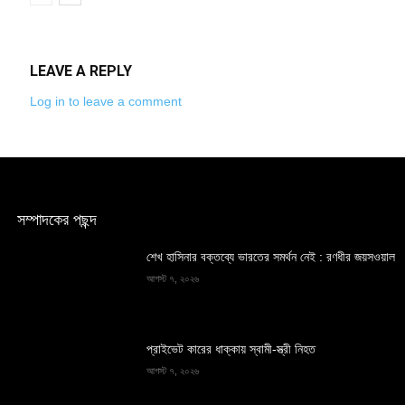
LEAVE A REPLY
Log in to leave a comment
সম্পাদকের পছন্দ
শেখ হাসিনার বক্তব্যে ভারতের সমর্থন নেই : রণধীর জয়সওয়াল
আগস্ট ৭, ২০২৬
প্রাইভেট কারের ধাক্কায় স্বামী-স্ত্রী নিহত
আগস্ট ৭, ২০২৬