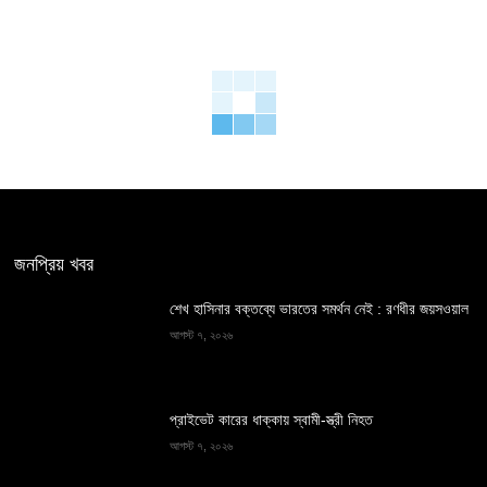
জনপ্রিয় খবর
শেখ হাসিনার বক্তব্যে ভারতের সমর্থন নেই : রণধীর জয়সওয়াল
আগস্ট ৭, ২০২৬
প্রাইভেট কারের ধাক্কায় স্বামী-স্ত্রী নিহত
আগস্ট ৭, ২০২৬