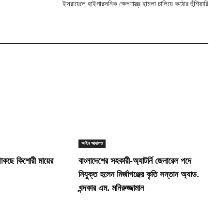
ইসরায়েলে হাইপারসনিক ক্ষেপণাস্ত্র হামলা চালিয়ে কঠোর হুঁশিয়ারি
আইন আদালত
থাকছে কিশোরী মায়ের
বাংলাদেশের সহকারী-অ্যাটর্নি জেনারেল পদে
নিযুক্ত হলেন মির্জাগঞ্জের কৃতি সন্তান অ্যাড.
খন্দকার এম. মনিরুজ্জামান