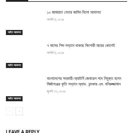
১০ জামায়াত নেতার জামিন দিলো আদালত
আগস্ট ৪, ২০২৬
আইন আদালত
৭ মাসের শিশু সন্তান থাকছে কিশোরী মায়ের কোলেই
আগস্ট ৪, ২০২৬
আইন আদালত
বাংলাদেশের সহকারী-অ্যাটর্নি জেনারেল পদে নিযুক্ত হলেন
মির্জাগঞ্জের কৃতি সন্তান অ্যাড. খন্দকার এম. মনিরুজ্জামান
জুলাই ৩১, ২০২৬
আইন আদালত
LEAVE A REPLY