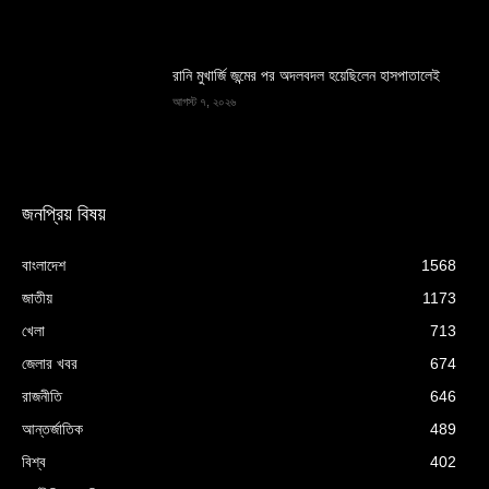
রানি মুখার্জি জন্মের পর অদলবদল হয়েছিলেন হাসপাতালেই
আগস্ট ৭, ২০২৬
জনপ্রিয় বিষয়
বাংলাদেশ
1568
জাতীয়
1173
খেলা
713
জেলার খবর
674
রাজনীতি
646
আন্তর্জাতিক
489
বিশ্ব
402