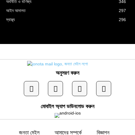
অর্থনীতি ও বাণিজ্য
346
আইন আদালত
297
স্বাস্থ্য
296
অনুসরণ করুন
মোবাইল অ্যাপ ডাউনলোড করুন
জনতা মেইল
আমাদের সম্পর্কে
বিজ্ঞাপন