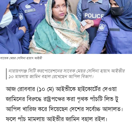
সাবেক মেয়র সেলিনা হায়াৎ আইভী
নারায়ণগঞ্জ সিটি করপোরেশনের সাবেক মেয়র সেলিনা হায়াৎ আইভীর
১০ মামলায় জামিন বহাল রেখেছেন আপিল বিভাগ।
আজ রোববার (১০ মে) আইভীকে হাইকোর্টের দেওয়া
জামিনের বিরুদ্ধে রাষ্ট্রপক্ষের করা পৃথক পাঁচটি লিভ টু
আপিল খারিজ করে দিয়েছেন দেশের সর্বোচ্চ আদালত।
ফলে পাঁচ মামলায় আইভীর জামিন বহাল রইল।