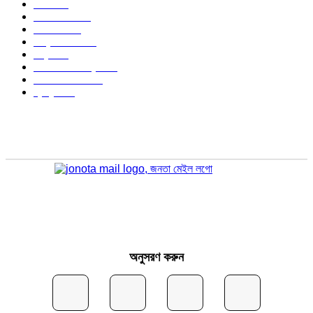
খেলা
714
জেলার খবর
680
রাজনীতি
646
আন্তর্জাতিক
490
বিশ্ব
402
অর্থনীতি ও বাণিজ্য
347
আইন আদালত
297
স্বাস্থ্য
296
অনুসরণ করুন