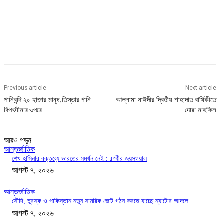
Previous article
Next article
পানিবন্দি ২০ হাজার মানুষ,তিস্তার পানি
আল্লামা সাঈদীর দ্বিতীয় শাহাদাত বার্ষিকীতে
বিপৎসীমার ওপরে
দোয়া মাহফিল
আরও পড়ুন
আন্তর্জাতিক
শেখ হাসিনার বক্তব্যে ভারতের সমর্থন নেই : রণধীর জয়সওয়াল
আগস্ট ৭, ২০২৬
আন্তর্জাতিক
সৌদি, তুরস্ক ও পাকিস্তান নতুন সামরিক জোট গঠন করতে যাচ্ছে ন্যাটোর আদলে
আগস্ট ৭, ২০২৬