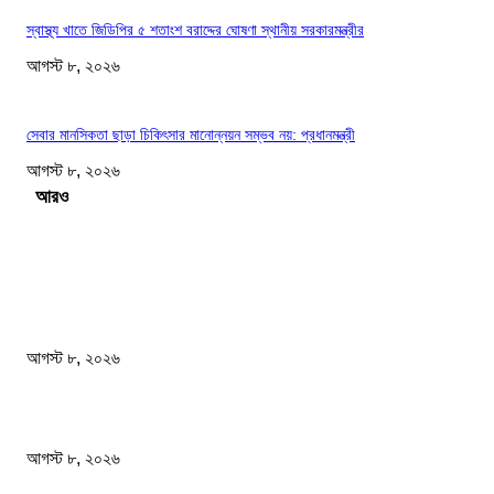
স্বাস্থ্য খাতে জিডিপির ৫ শতাংশ বরাদ্দের ঘোষণা স্থানীয় সরকারমন্ত্রীর
আগস্ট ৮, ২০২৬
সেবার মানসিকতা ছাড়া চিকিৎসার মানোন্নয়ন সম্ভব নয়: প্রধানমন্ত্রী
আগস্ট ৮, ২০২৬
Load more
সম্পাদকের পছন্দ
বাংলাদেশ মফস্বল সাংবাদিক ফোরাম ছাতক উপজেলা শাখার মাসিক সভা অনুষ্ঠিত
আগস্ট ৮, ২০২৬
ফটিকছড়ির এমপি সরোয়ার আলমগীরের মায়ের ইন্তেকাল
আগস্ট ৮, ২০২৬