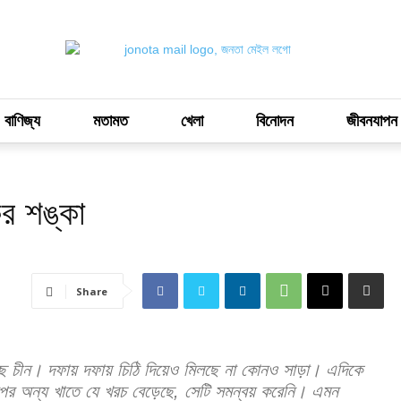
 বাণিজ্য
মতামত
খেলা
বিনোদন
জীবনযাপন
ির শঙ্কা
Share
য়েছে চীন। দফায় দফায় চিঠি দিয়েও মিলছে না কোনও সাড়া। এদিকে
্পের অন্য খাতে যে খরচ বেড়েছে, সেটি সমন্বয় করেনি। এমন