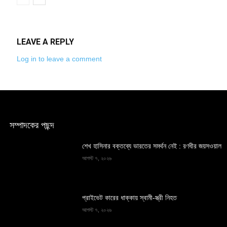
LEAVE A REPLY
Log in to leave a comment
সম্পাদকের পছন্দ
শেখ হাসিনার বক্তব্যে ভারতের সমর্থন নেই : রণধীর জয়সওয়াল
আগস্ট ৭, ২০২৬
প্রাইভেট কারের ধাক্কায় স্বামী-স্ত্রী নিহত
আগস্ট ৭, ২০২৬