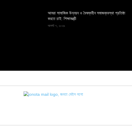
আমরা সামাজিক উন্নয়ন ও বৈষম্যহীন সমাজব্যবস্থা প্রতিষ্ঠা
করতে চাই: শিক্ষামন্ত্রী
আগস্ট ৭, ২০২৬