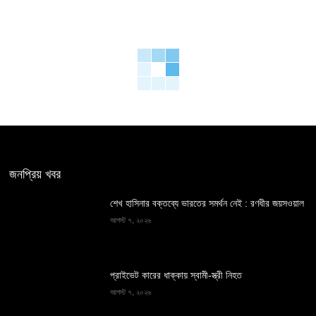
জনপ্রিয় খবর
শেখ হাসিনার বক্তব্যে ভারতের সমর্থন নেই : রণধীর জয়সওয়াল
আগস্ট ৭, ২০২৬
প্রাইভেট কারের ধাক্কায় স্বামী-স্ত্রী নিহত
আগস্ট ৭, ২০২৬