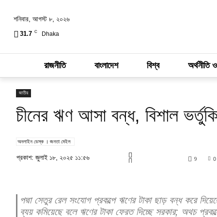
শনিবার, আগস্ট ৮, ২০২৬
C
31.7
Dhaka
রাজনীতি
বাংলাদেশ
বিশ্ব
অর্থনীতি ও
জাতীয়
চীনের ঋণ আসা বন্ধ, বিশাল ভর্তুক
অনলাইন ডেস্ক । জনতা মেইল
প্রকাশ: জুলাই ১৮, ২০২৫ ১১:৫৬
9
0
পদ্মা সেতুর রেল সংযোগ প্রকল্পে ঋণের টাকা ছাড় বন্ধ করে দি
ব্যয় কমিয়েছে বলে ঋণের টাকা ফেরত দিচ্ছে সরকার; অথচ প্রকল