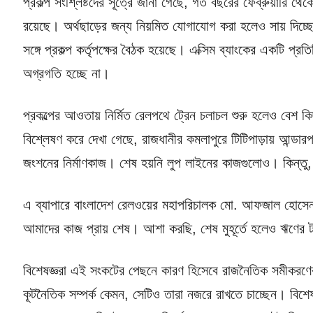
প্রকল্প সংশ্লিষ্টদের সূত্রে জানা গেছে, গত বছরের ফেব্রুয়ারি থে
রয়েছে। অর্থছাড়ের জন্য নিয়মিত যোগাযোগ করা হলেও সায় দিচ্ছে ন
সঙ্গে প্রকল্প কর্তৃপক্ষের বৈঠক হয়েছে। এক্সিম ব্যাংকের একটি প্
অগ্রগতি হচ্ছে না।
প্রকল্পের আওতায় নির্মিত রেলপথে ট্রেন চলাচল শুরু হলেও বেশ ক
বিশ্লেষণ করে দেখা গেছে, রাজধানীর কমলাপুরে টিটিপাড়ায় আন্ডা
জংশনের নির্মাণকাজ। শেষ হয়নি লুপ লাইনের কাজগুলোও। কিন্তু, 
এ ব্যাপারে বাংলাদেশ রেলওয়ের মহাপরিচালক মো. আফজাল হোসেন বল
আমাদের কাজ প্রায় শেষ। আশা করছি, শেষ মুহূর্তে হলেও ঋণের ট
বিশেষজ্ঞরা এই সংকটের পেছনে কারণ হিসেবে রাজনৈতিক সমীকরণের
কূটনৈতিক সম্পর্ক কেমন, সেটিও তারা নজরে রাখতে চাচ্ছেন। বিশেষজ