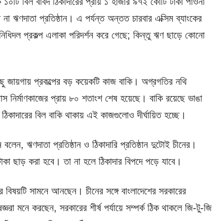
কে ১০টি বিল বাবদ ঠিকাদারের প্রায় ১ হাজার ৯৭২ কোটি টাকা পাওনা
া ঋণদাতা প্রতিষ্ঠান। এ পর্যন্ত অন্তত চারবার এক্সিম ব্যাংকের
রতিনিধিদল প্রকল্প এলাকা পরিদর্শন করে গেছে; কিন্তু ঋণ ছাড়ে কোনো
িছু জায়গায় প্রকল্পের বড় কয়েকটি কাজ বাকি। অগ্রগতির নথি
রপাস নির্মাণকাজের প্রায় ৮০ শতাংশ শেষ হয়েছে। বাকি রয়েছে ভাঙা
ঠিকাদারের বিল বাকি থাকায় এই কাজগুলোও দীর্ঘায়িত হচ্ছে।
েন, ঋণদাতা প্রতিষ্ঠান ও ঠিকাদারি প্রতিষ্ঠান দুটোই চীনের।
াকা ছাড় করা হবে। তা না হলে ঠিকাদার বিপদে পড়ে যাবে।
 বিষয়টি সামনে আনছেন। চীনের সঙ্গে বাংলাদেশের সরকারের
্ঞরা মনে করছেন, সরকারের শীর্ষ পর্যায়ে সম্পর্ক ঠিক থাকলে জি-টু-জি