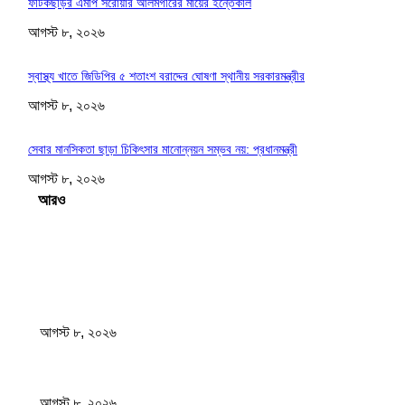
ফটিকছড়ির এমপি সরোয়ার আলমগীরের মায়ের ইন্তেকাল
আগস্ট ৮, ২০২৬
স্বাস্থ্য খাতে জিডিপির ৫ শতাংশ বরাদ্দের ঘোষণা স্থানীয় সরকারমন্ত্রীর
আগস্ট ৮, ২০২৬
সেবার মানসিকতা ছাড়া চিকিৎসার মানোন্নয়ন সম্ভব নয়: প্রধানমন্ত্রী
আগস্ট ৮, ২০২৬
Load more
সম্পাদকের পছন্দ
বাংলাদেশ মফস্বল সাংবাদিক ফোরাম ছাতক উপজেলা শাখার মাসিক সভা অনুষ্ঠিত
আগস্ট ৮, ২০২৬
ফটিকছড়ির এমপি সরোয়ার আলমগীরের মায়ের ইন্তেকাল
আগস্ট ৮, ২০২৬