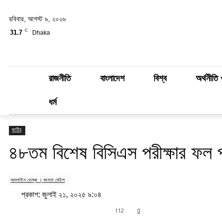
রবিবার, আগস্ট ৯, ২০২৬
C
31.7
Dhaka
রাজনীতি
বাংলাদেশ
বিশ্ব
অর্থনীতি 
ধর্ম
জাতীয়
৪৮তম বিশেষ বিসিএস পরীক্ষার ফল 
অনলাইন ডেস্ক । জনতা মেইল
প্রকাশ: জুলাই ২১, ২০২৫ ৯:০৪
Share
112
0