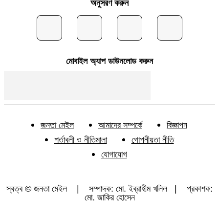
অনুসরণ করুন
মোবাইল অ্যাপ ডাউনলোড করুন
জনতা মেইল
আমাদের সম্পর্কে
বিজ্ঞাপন
শর্তাবলী ও নীতিমালা
গোপনীয়তা নীতি
যোগাযোগ
স্বত্ব © জনতা মেইল | সম্পাদক: মো. ইব্রাহীম খলিল | প্রকাশক:
মো. জাকির হোসেন