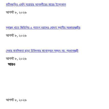
ফটিকছড়ির এমপি সরোয়ার আলমগীরের মায়ের ইন্তেকাল
আগস্ট ৮, ২০২৬
স্বাস্থ্য খাতে জিডিপির ৫ শতাংশ বরাদ্দের ঘোষণা স্থানীয় সরকারমন্ত্রীর
আগস্ট ৮, ২০২৬
সেবার মানসিকতা ছাড়া চিকিৎসার মানোন্নয়ন সম্ভব নয়: প্রধানমন্ত্রী
আগস্ট ৮, ২০২৬
Load more
সম্পাদকের পছন্দ
বাংলাদেশ মফস্বল সাংবাদিক ফোরাম ছাতক উপজেলা শাখার মাসিক সভা অনুষ্ঠিত
আগস্ট ৮, ২০২৬