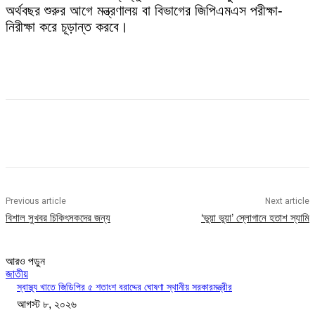
অর্থবছর শুরুর আগে মন্ত্রণালয় বা বিভাগের জিপিএমএস পরীক্ষা-
নিরীক্ষা করে চূড়ান্ত করবে।
Previous article
Next article
বিশাল সুখবর চিকিৎসকদের জন্য
‘ভুয়া ভুয়া’ স্লোগানে হতাশ স্যামি
আরও পড়ুন
জাতীয়
স্বাস্থ্য খাতে জিডিপির ৫ শতাংশ বরাদ্দের ঘোষণা স্থানীয় সরকারমন্ত্রীর
আগস্ট ৮, ২০২৬