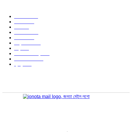
জনপ্রিয় বিষয়
বাংলাদেশ
1568
জাতীয়
1176
খেলা
714
জেলার খবর
680
রাজনীতি
646
আন্তর্জাতিক
490
বিশ্ব
402
অর্থনীতি ও বাণিজ্য
347
আইন আদালত
297
স্বাস্থ্য
296