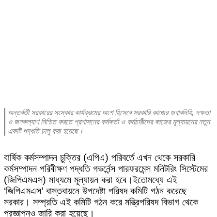
অন্তর্বর্তী সরকারের সংস্কার কার্যক্রমের অংশ হিসেবে সরকারি কাজের জবাবদিহি, দক্ষতা
ও জনকল্যাণ নিশ্চিত করতে প্রশাসনের কর্মকর্তা ও কর্মচারীদের কাজের মূল্যায়নের নতুন
একটি পদ্ধতি চালু করা হয়েছে।
বার্ষিক কর্মসম্পাদন চুক্তির (এপিএ) পরিবর্তে এখন থেকে সরকারি
কর্মসম্পাদন পরিবীক্ষণ পদ্ধতি গভর্নেন্স পারফরমেন্স মনিটরিং সিস্টেমের
(জিপিএমএস) মাধ্যমে মূল্যায়ন করা হবে।
ইতোমধ্যে এই
‘জিপিএমএস’ বাস্তবায়নে উপদেষ্টা পরিষদ কমিটি গঠন করেছে
সরকার। সম্প্রতি এই কমিটি গঠন করে মন্ত্রিপরিষদ বিভাগ থেকে
প্রজ্ঞাপনও জারি করা হয়েছে।