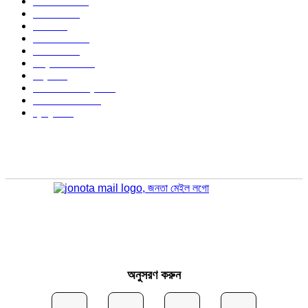
বাংলাদেশ
1568
জাতীয়
1174
খেলা
714
জেলার খবর
678
রাজনীতি
646
আন্তর্জাতিক
490
বিশ্ব
402
অর্থনীতি ও বাণিজ্য
347
আইন আদালত
297
স্বাস্থ্য
296
অনুসরণ করুন