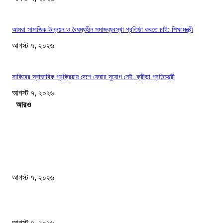
আমরা সামাজিক উন্নয়ন ও বৈষম্যহীন সমাজব্যবস্থা প্রতিষ্ঠা করতে চাই: শিক্ষামন্ত্রী
আগস্ট ৭, ২০২৬
সাকিবের স্বাভাবিক প্রক্রিয়ায় দেশে ফেরার সুযোগ নেই: ক্রীড়া প্রতিমন্ত্রী
আগস্ট ৭, ২০২৬
Load more
সম্পাদকের পছন্দ
শেখ হাসিনার বক্তব্যে ভারতের সমর্থন নেই : রণধীর জয়সওয়াল
আগস্ট ৭, ২০২৬
প্রাইভেট কারের ধাক্কায় স্বামী-স্ত্রী নিহত
আগস্ট ৭, ২০২৬