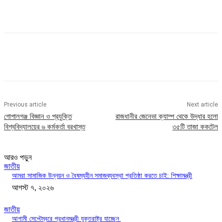
Previous article
Next article
গোপালগঞ্জ বিজ্ঞান ও প্রযুক্তি
রাজধানীর জেনেভা ক্যাম্প থেকে উদ্ধার হলো
বিশ্ববিদ্যালয়ের ৬ কর্মকর্তা বরখাস্ত
৩৫টি তাজা ককটেল
আরও পড়ুন
জাতীয়
আমরা সামাজিক উন্নয়ন ও বৈষম্যহীন সমাজব্যবস্থা প্রতিষ্ঠা করতে চাই: শিক্ষামন্ত্রী
আগস্ট ৭, ২০২৬
জাতীয়
আগামী সেপ্টেম্বরে প্রধানমন্ত্রী যুক্তরাষ্ট্র যাচ্ছেন