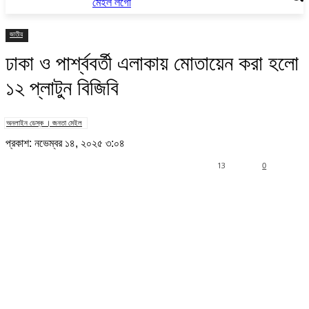
জাতীয়
ঢাকা ও পার্শ্ববর্তী এলাকায় মোতায়েন করা হলো
১২ প্লাটুন বিজিবি
অনলাইন ডেস্ক । জনতা মেইল
প্রকাশ: নভেম্বর ১৪, ২০২৫ ৩:০৪
13
0