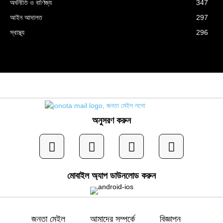
অর্থনীতি ও বাণিজ্য
347
আইন আদালত
297
স্বাস্থ্য
296
অনুসরণ করুন
মোবাইল অ্যাপ ডাউনলোড করুন
জনতা মেইল
আমাদের সম্পর্কে
বিজ্ঞাপন