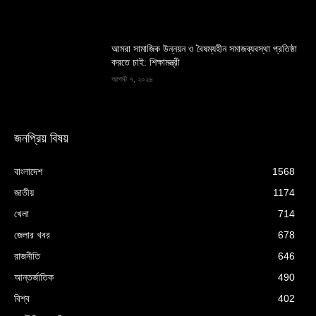
আমরা সামাজিক উন্নয়ন ও বৈষম্যহীন সমাজব্যবস্থা প্রতিষ্ঠা
করতে চাই: শিক্ষামন্ত্রী
আগস্ট ৭, ২০২৬
জনপ্রিয় বিষয়
বাংলাদেশ
1568
জাতীয়
1174
খেলা
714
জেলার খবর
678
রাজনীতি
646
আন্তর্জাতিক
490
বিশ্ব
402