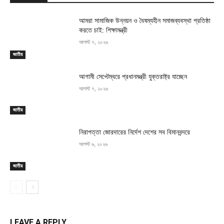
আমরা সামাজিক উন্নয়ন ও বৈষম্যহীন সমাজব্যবস্থা প্রতিষ্ঠা
করতে চাই: শিক্ষামন্ত্রী
আগস্ট ৭, ২০২৬
জাতীয়
আগামী সেপ্টেম্বরে প্রধানমন্ত্রী যুক্তরাষ্ট্র যাচ্ছেন
আগস্ট ৭, ২০২৬
জাতীয়
নিরাপত্তা জোরদারের নির্দেশ দেশের সব বিমানবন্দরে
আগস্ট ৬, ২০২৬
জাতীয়
LEAVE A REPLY