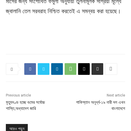
মাসের জন্য সংশোধিত ফর্মুলা অনুযায়ী তুলনামূলক সাশ্রয়ী মূল্যে
জ্বালানি তেল সরবরাহ নিশ্চিত করতেই এ সমন্বয় করা হয়েছে।
Previous article
Next article
মৃত্যুদণ্ড হচ্ছে গুমের সর্বোচ্চ
পাকিস্তান অনূর্ধ্ব-১৯ নারী দল এখন
শাস্তি,অধ্যাদেশ জারি
বাংলাদেশে
আরও পড়ুন