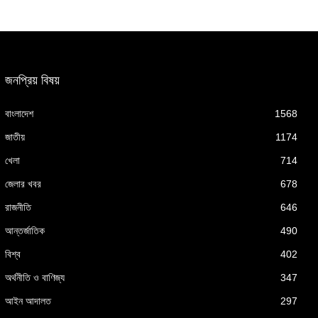
জনপ্রিয় বিষয়
বাংলাদেশ
1568
জাতীয়
1174
খেলা
714
জেলার খবর
678
রাজনীতি
646
আন্তর্জাতিক
490
বিশ্ব
402
অর্থনীতি ও বাণিজ্য
347
আইন আদালত
297