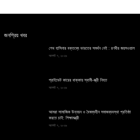
জনপ্রিয় খবর
শেখ হাসিনার বক্তব্যে ভারতের সমর্থন নেই : রণধীর জয়সওয়াল
আগস্ট ৭, ২০২৬
প্রাইভেট কারের ধাক্কায় স্বামী-স্ত্রী নিহত
আগস্ট ৭, ২০২৬
আমরা সামাজিক উন্নয়ন ও বৈষম্যহীন সমাজব্যবস্থা প্রতিষ্ঠা
করতে চাই: শিক্ষামন্ত্রী
আগস্ট ৭, ২০২৬