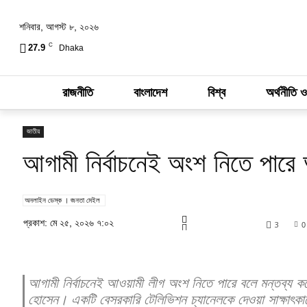
শনিবার, আগস্ট ৮, ২০২৬
C
27.9
Dhaka
রাজনীতি
বাংলাদেশ
বিশ্ব
অর্থনীতি ও
জাতীয়
আগামী নির্বাচনেই অংশ নিতে পার
অনলাইন ডেস্ক । জনতা মেইল
প্রকাশ: মে ২৫, ২০২৬ ৭:০২
3
0
আগামী নির্বাচনেই আওয়ামী লীগ অংশ নিতে পারে বলে মন্তব্য করেছ
হোসেন। একটি বেসরকারি টেলিভিশন চ্যানেলকে দেওয়া সাক্ষাৎকা