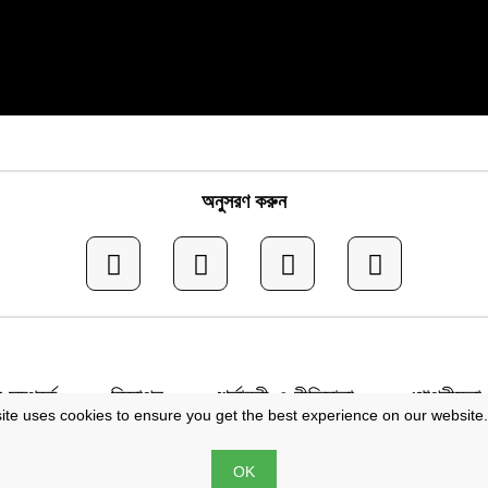
অনুসরণ করুন
সম্পর্কে
বিজ্ঞাপন
শর্তাবলী ও নীতিমালা
গোপনীয়তা 
ite uses cookies to ensure you get the best experience on our website
ব © জনতা মেইল | সম্পাদক: মো. ইব্রাহীম খলিল | প্রকাশক: মো. জাকির
OK