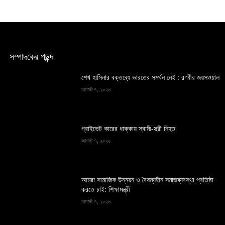
সম্পাদকের পছন্দ
শেখ হাসিনার বক্তব্যে ভারতের সমর্থন নেই : রণধীর জয়সওয়াল
আগস্ট ৭, ২০২৬
প্রাইভেট কারের ধাক্কায় স্বামী-স্ত্রী নিহত
আগস্ট ৭, ২০২৬
আমরা সামাজিক উন্নয়ন ও বৈষম্যহীন সমাজব্যবস্থা প্রতিষ্ঠা
করতে চাই: শিক্ষামন্ত্রী
আগস্ট ৭, ২০২৬