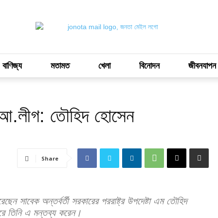
 বাণিজ্য
মতামত
খেলা
বিনোদন
জীবনযাপন
ে আ.লীগ: তৌহিদ হোসেন
Share
েন সাবেক অন্তর্বর্তী সরকারের পররাষ্ট্র উপদেষ্টা এম তৌহিদ
রে তিনি এ মন্তব্য করেন।