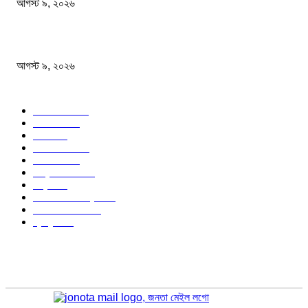
আগস্ট ৯, ২০২৬
বিএসএফ গুলি করে মারল আরও এক বাংলাদেশিকে
আগস্ট ৯, ২০২৬
জনপ্রিয় বিষয়
বাংলাদেশ
1568
জাতীয়
1179
খেলা
715
জেলার খবর
682
রাজনীতি
646
আন্তর্জাতিক
490
বিশ্ব
402
অর্থনীতি ও বাণিজ্য
347
আইন আদালত
297
স্বাস্থ্য
296