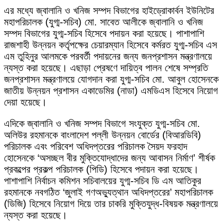
এর মধ্যে জ্বালানি ও খনিজ সম্পদ বিভাগের হাইড্রোকার্বন ইউনিটের
মহাপরিচালক (যুগ্ম-সচিব) মো. সাবেত আলীকে জ্বালানি ও খনিজ
সম্পদ বিভাগের যুগ্ম-সচিব হিসেবে পদায়ন করা হয়েছে। পাশাপাশি
রাজশাহী উন্নয়ন কর্তৃপক্ষের চেয়ারম্যান হিসেবে কর্মরত যুগ্ম-সচিব এস
এম তুহিনুর আলমকে পরবর্তী পদায়নের জন্য জনপ্রশাসন মন্ত্রণালয়ে
ন্যস্ত করা হয়েছে। এছাড়া প্রেষণে দায়িত্ব পালন শেষে সম্প্রতি
জনপ্রশাসন মন্ত্রণালয়ে যোগদান করা যুগ্ম-সচিব মো. আবুল হোসেনকে
জাতীয় উন্নয়ন প্রশাসন একাডেমির (নাডা) এমডিএস হিসেবে নিয়োগ
দেয়া হয়েছে।
এদিকে জ্বালানি ও খনিজ সম্পদ বিভাগে সংযুক্ত যুগ্ম-সচিব মো.
অলিউর রহমানকে বাংলাদেশ পল্লী উন্নয়ন বোর্ডের (বিআরডিবি)
পরিচালক এবং পরিবেশ অধিদপ্তরের পরিচালক সৈয়দ ফরহাদ
হোসেনকে ‘অসচ্ছল বীর মুক্তিযোদ্ধাদের জন্য আবাসন নির্মাণ’ শীর্ষক
প্রকল্পের প্রকল্প পরিচালক (পিডি) হিসেবে পদায়ন করা হয়েছে।
পাশাপাশি নির্বাচন কমিশন সচিবালয়ের যুগ্ম-সচিব ডি এম আতিকুর
রহমানকে নবগঠিত ‘জুলাই গণঅভ্যুত্থান অধিদপ্তরের’ মহাপরিচালক
(ডিজি) হিসেবে নিয়োগ দিয়ে তার চাকরি মুক্তিযুদ্ধ-বিষয়ক মন্ত্রণালয়ে
ন্যস্ত করা হয়েছে।