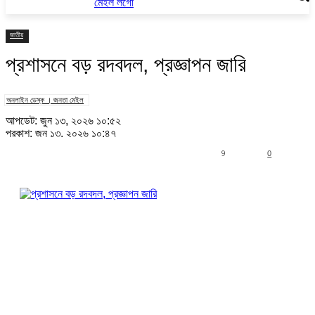
জাতীয়
প্রশাসনে বড় রদবদল, প্রজ্ঞাপন জারি
অনলাইন ডেস্ক । জনতা মেইল
আপডেট: জুন ১৩, ২০২৬ ১০:৫২
প্রকাশ: জুন ১৩, ২০২৬ ১০:৪৭
9
0