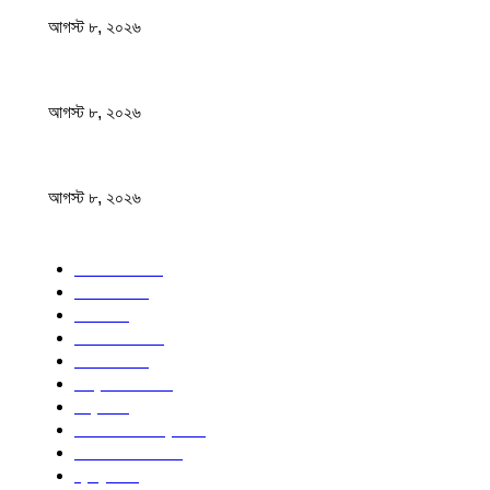
আগস্ট ৮, ২০২৬
ফটিকছড়ির এমপি সরোয়ার আলমগীরের মায়ের ইন্তেকাল
আগস্ট ৮, ২০২৬
স্বাস্থ্য খাতে জিডিপির ৫ শতাংশ বরাদ্দের ঘোষণা স্থানীয় সরকারমন্ত্রীর
আগস্ট ৮, ২০২৬
জনপ্রিয় বিষয়
বাংলাদেশ
1568
জাতীয়
1176
খেলা
714
জেলার খবর
680
রাজনীতি
646
আন্তর্জাতিক
490
বিশ্ব
402
অর্থনীতি ও বাণিজ্য
347
আইন আদালত
297
স্বাস্থ্য
296