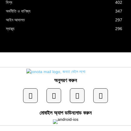
বিশ্ব
402
অর্থনীতি ও বাণিজ্য
347
আইন আদালত
297
স্বাস্থ্য
296
অনুসরণ করুন
মোবাইল অ্যাপ ডাউনলোড করুন