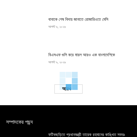
বাবাকে শেষ বিদায় জানাতে রোজারিওতে মেসি
আগস্ট ৯, ২০২৬
বিএসএফ গুলি করে মারল আরও এক বাংলাদেশিকে
আগস্ট ৯, ২০২৬
Load more
সম্পাদকের পছন্দ
ফটিকছড়িতে প্রধানমন্ত্রী তারেক রহমানের কাঙ্খিত সফরঃ