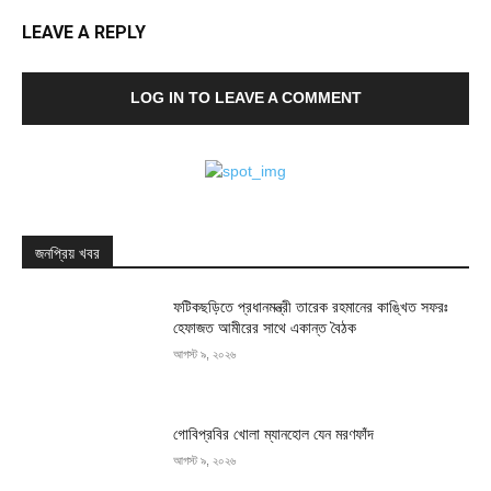
LEAVE A REPLY
LOG IN TO LEAVE A COMMENT
জনপ্রিয় খবর
ফটিকছড়িতে প্রধানমন্ত্রী তারেক রহমানের কাঙ্খিত সফরঃ
হেফাজত আমীরের সাথে একান্ত বৈঠক
আগস্ট ৯, ২০২৬
গোবিপ্রবির খোলা ম্যানহোল যেন মরণফাঁদ
আগস্ট ৯, ২০২৬