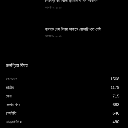
গোবিপ্রবির খোলা ম্যানহোল যেন মরণফাঁদ
আগস্ট ৯, ২০২৬
বাবাকে শেষ বিদায় জানাতে রোজারিওতে মেসি
আগস্ট ৯, ২০২৬
জনপ্রিয় বিষয়
বাংলাদেশ
1568
জাতীয়
1179
খেলা
715
জেলার খবর
683
রাজনীতি
646
আন্তর্জাতিক
490