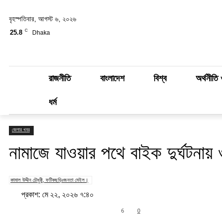
বৃহস্পতিবার, আগস্ট ৬, ২০২৬
C
25.8
Dhaka
রাজনীতি
বাংলাদেশ
বিশ্ব
অর্থনীতি 
ধর্ম
জেলার খবর
নামাজে যাওয়ার পথে বাইক দুর্ঘটনায় 
কামাল উদ্দীন চৌধুরী, ফটিকছড়িঃজনতা মেইল।
প্রকাশ: মে ২২, ২০২৬ ৭:৪০
Share
6
0